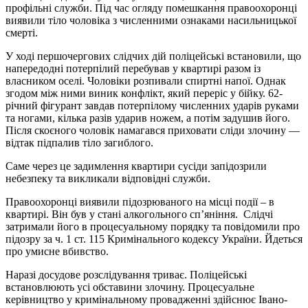
профільні служби. Під час огляду помешкання правоохоронці
виявили тіло чоловіка з численними ознаками насильницької
смерті.
У ході першочергових слідчих дій поліцейські встановили, що
напередодні потерпілий перебував у квартирі разом із
власником оселі. Чоловіки розпивали спиртні напої. Однак
згодом між ними виник конфлікт, який переріс у бійку. 62-
річний фігурант завдав потерпілому численних ударів руками
та ногами, кілька разів ударив ножем, а потім задушив його.
Після скоєного чоловік намагався приховати сліди злочину —
відтак підпалив тіло загиблого.
Саме через це задимлення квартири сусіди запідозрили
небезпеку та викликали відповідні служби.
Правоохоронці виявили підозрюваного на місці події – в
квартирі. Він був у стані алкогольного сп’яніння. Слідчі
затримали його в процесуальному порядку та повідомили про
підозру за ч. 1 ст. 115 Кримінального кодексу України. Йдеться
про умисне вбивство.
Наразі досудове розслідування триває. Поліцейські
встановлюють усі обставини злочину. Процесуальне
керівництво у кримінальному провадженні здійснює Івано-