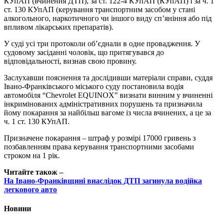
КУпАП (вчинення ДТП), за ст. 122-4 КУпАП (КУпАП) і за ч. 1
ст. 130 КУпАП (керування транспортним засобом у стані
алкогольного, наркотичного чи іншого виду сп’яніння або під
впливом лікарських препаратів).
У суді усі три протоколи об’єднали в одне провадження. У
судовому засіданні чоловік, що притягувався до
відповідальності, визнав свою провину.
Заслухавши пояснення та дослідивши матеріали справи, суддя
Івано-Франківського міського суду постановила водія
автомобіля “Chevrolet EQUINOX” визнати винним у вчиненні
інкримінованих адміністративних порушень та призначила
йому покарання за найбільш вагоме із числа вчинених, а це за
ч. 1 ст. 130 КУпАП.
Призначене покарання – штраф у розмірі 17000 гривень з
позбавленням права керування транспортними засобами
строком на 1 рік.
Читайте також –
На Івано-Франківщині внаслідок ДТП загинула водійка
легкового авто
Новини