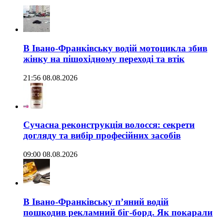
В Івано-Франківську водій мотоцикла збив
жінку на пішохідному переході та втік
21:56 08.08.2026
Сучасна реконструкція волосся: секрети
догляду та вибір професійних засобів
09:00 08.08.2026
В Івано-Франківську п’яний водій
пошкодив рекламний біг-борд. Як покарали