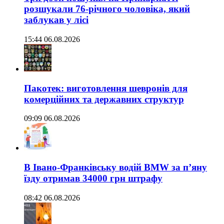
розшукали 76-річного чоловіка, який
заблукав у лісі
15:44 06.08.2026
Пакотек: виготовлення шевронів для
комерційних та державних структур
09:09 06.08.2026
В Івано-Франківську водій BMW за п’яну
їзду отримав 34000 грн штрафу
08:42 06.08.2026