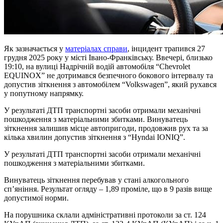
Як зазначається у
матеріалах справи
, інцидент трапився 27
грудня 2025 року у місті Івано-Франківську. Ввечері, близько
19:10, на вулиці Надрічній водій автомобіля “Chevrolet
EQUINOX” не дотримався безпечного бокового інтервалу та
допустив зіткнення з автомобілем “Volkswagen”, який рухався
у попутному напрямку.
У результаті ДТП транспортні засоби отримали механічні
пошкодження з матеріальними збитками. Винуватець
зіткнення залишив місце автопригоди, продовжив рух та за
кілька хвилин допустив зіткнення з “Hyndai IONIQ”.
У результаті ДТП транспортні засоби отримали механічні
пошкодження з матеріальними збитками.
Винуватець зіткнення перебував у стані алкогольного
сп’яніння. Результат огляду – 1,89 проміле, що в 9 разів вище
допустимої норми.
На порушника склали адміністративні протоколи за ст. 124