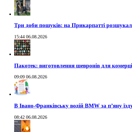
Три доби пошуків: на Прикарпатті розшукали 
15:44 06.08.2026
Пакотек: виготовлення шевронів для комерц
09:09 06.08.2026
В Івано-Франківську водій BMW за п’яну їз
08:42 06.08.2026