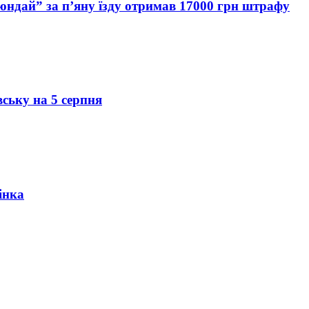
Хюндай” за п’яну їзду отримав 17000 грн штрафу
вську на 5 серпня
інка