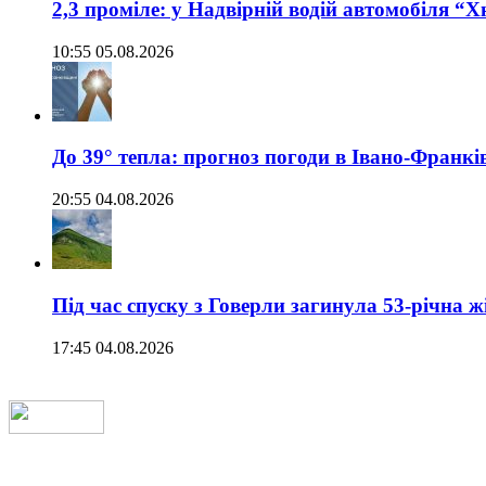
2,3 проміле: у Надвірній водій автомобіля “
10:55 05.08.2026
До 39° тепла: прогноз погоди в Івано-Франкі
20:55 04.08.2026
Під час спуску з Говерли загинула 53-річна ж
17:45 04.08.2026