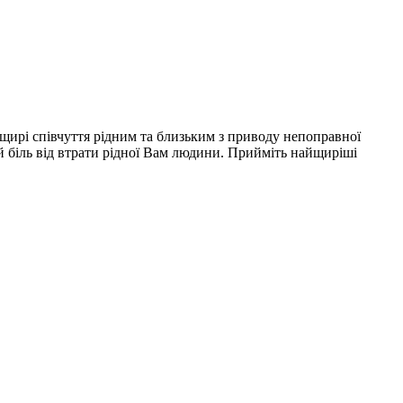
щирі співчуття рідним та близьким з приводу непоправної
й біль від втрати рідної Вам людини. Прийміть найщиріші