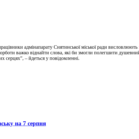
працівники адмінапарату Снятинської міської ради висловлюють 
скорботи важко віднайти слова, які би змогли полегшити душевни
х серцях”, – йдеться у повідомленні.
вську на 7 серпня