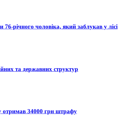
76-річного чоловіка, який заблукав у лісі
ійних та державних структур
ду отримав 34000 грн штрафу