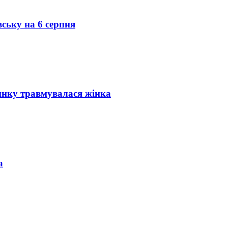
вську на 6 серпня
инку травмувалася жінка
а