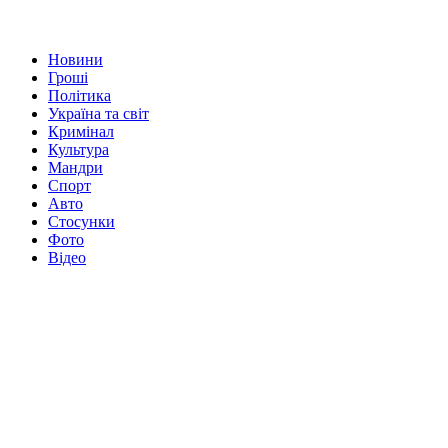
Новини
Гроші
Політика
Україна та світ
Кримінал
Культура
Мандри
Спорт
Авто
Стосунки
Фото
Відео