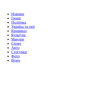
Новини
Гроші
Політика
Україна та світ
Кримінал
Культура
Мандри
Спорт
Авто
Стосунки
Фото
Відео