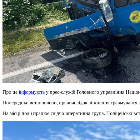
Про це
інформують
у прес-службі Головного управління Націона
Попередньо встановлено, що внаслідок зіткнення травмувався в
На місці події працює слідчо-оперативна група. Поліцейські 