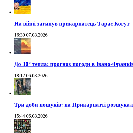
На війні загинув прикарпатець Тарас Когут
16:30 07.08.2026
До 30° тепла: прогноз погоди в Івано-Франкі
18:12 06.08.2026
Три доби пошуків: на Прикарпатті розшукали 
15:44 06.08.2026