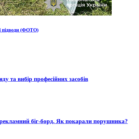
ї підводи (ФОТО)
яду та вибір професійних засобів
 рекламний біг-борд. Як покарали порушника?