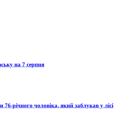
вську на 7 серпня
76-річного чоловіка, який заблукав у лісі