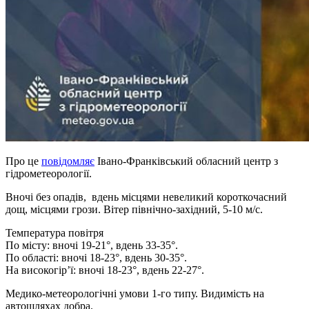
Про це
повідомляє
Івано-Франківський обласний центр з
гідрометеорології.
Вночі без опадів, вдень місцями невеликий короткочасний
дощ, місцями грози. Вітер північно-західний, 5-10 м/с.
Температура повітря
По місту: вночі 19-21°, вдень 33-35°.
По області: вночі 18-23°, вдень 30-35°.
На високогір’ї: вночі 18-23°, вдень 22-27°.
Медико-метеорологічні умови 1-го типу. Видимість на
автошляхах добра.