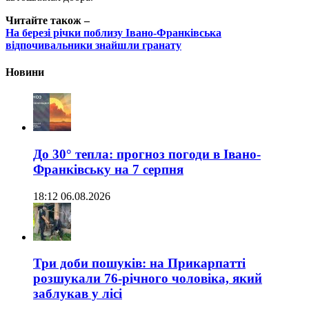
Читайте також –
На березі річки поблизу Івано-Франківська
відпочивальники знайшли гранату
Новини
До 30° тепла: прогноз погоди в Івано-
Франківську на 7 серпня
18:12 06.08.2026
Три доби пошуків: на Прикарпатті
розшукали 76-річного чоловіка, який
заблукав у лісі