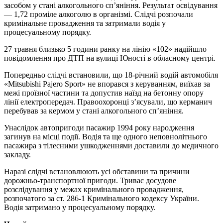
засобом у стані алкогольного сп’яніння. Результат освідування
— 1,72 проміле алкоголю в організмі. Слідчі розпочали
кримінальне провадження та затримали водія у
процесуальному порядку.
27 травня близько 5 години ранку на лінію «102» надійшло
повідомлення про ДТП на вулиці Юності в обласному центрі.
Попередньо слідчі встановили, що 18-річний водій автомобіля
«Mitsubishi Pajero Sport» не впорався з керуванням, виїхав за
межі проїзної частини та допустив наїзд на бетонну опору
лінії електропередач. Правоохоронці з’ясували, що керманич
перебував за кермом у стані алкогольного сп’яніння.
Унаслідок автопригоди пасажир 1994 року народження
загинув на місці події. Водія та ще одного неповнолітнього
пасажира з тілесними ушкодженнями доставили до медичного
закладу.
Наразі слідчі встановлюють усі обставини та причини
дорожньо-транспортної пригоди. Триває досудове
розслідування у межах кримінального провадження,
розпочатого за ст. 286-1 Кримінального кодексу України.
Водія затримано у процесуальному порядку.