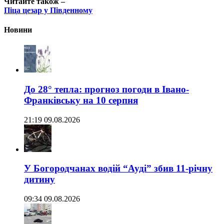
Читайте також –
Піца цезар у Південному
Новини
До 28° тепла: прогноз погоди в Івано-
Франківську на 10 серпня
21:19 09.08.2026
У Богородчанах водій “Ауді” збив 11-річну
дитину
09:34 09.08.2026