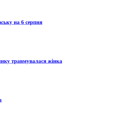
вську на 6 серпня
инку травмувалася жінка
а