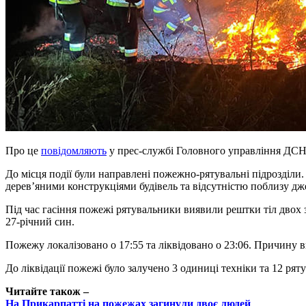
Про це
повідомляють
у прес-службі Головного управління ДСНС
До місця події були направлені пожежно-рятувальні підрозділи
дерев’яними конструкціями будівель та відсутністю поблизу дж
Під час гасіння пожежі рятувальники виявили рештки тіл двох з
27-річний син.
Пожежу локалізовано о 17:55 та ліквідовано о 23:06. Причину
До ліквідації пожежі було залучено 3 одиниці техніки та 12 рят
Читайте також –
На Прикарпатті на пожежах загинули двоє людей