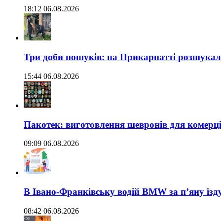
18:12 06.08.2026
Три доби пошуків: на Прикарпатті розшукали 
15:44 06.08.2026
Пакотек: виготовлення шевронів для комерц
09:09 06.08.2026
В Івано-Франківську водій BMW за п’яну їз
08:42 06.08.2026