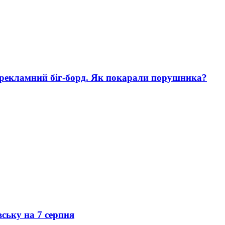
 рекламний біг-борд. Як покарали порушника?
вську на 7 серпня