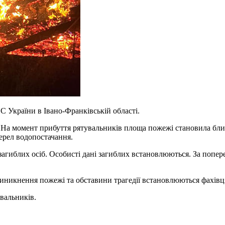
 України в Івано-Франківській області.
. На момент прибуття рятувальників площа пожежі становила близ
ерел водопостачання.
агиблих осіб. Особисті дані загиблих встановлюються. За попере
 виникнення пожежі та обставини трагедії встановлюються фахівц
увальників.