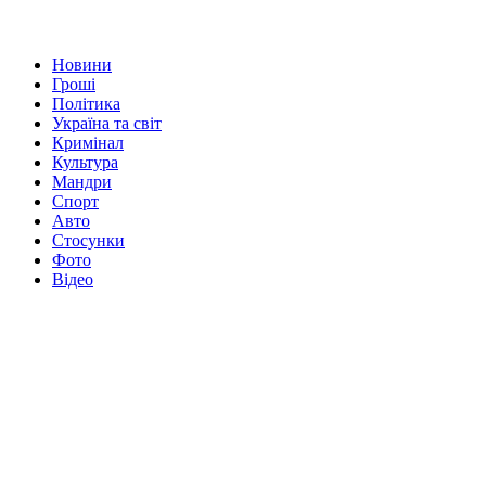
Новини
Гроші
Політика
Україна та світ
Кримінал
Культура
Мандри
Спорт
Авто
Стосунки
Фото
Відео