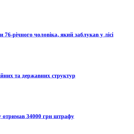
76-річного чоловіка, який заблукав у лісі
ійних та державних структур
ду отримав 34000 грн штрафу