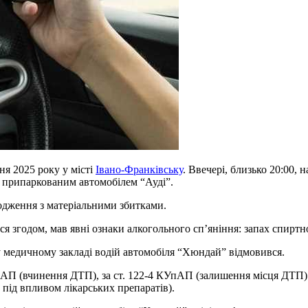
ня 2025 року у місті
Івано-Франківську
. Ввечері, близько 20:00, 
з припаркованим автомобілем “Ауді”.
одження з матеріальними збитками.
 згодом, мав явні ознаки алкогольного сп’яніння: запах спиртног
 у медичному закладі водій автомобіля “Хюндай” відмовився.
пАП (вчинення ДТП), за ст. 122-4 КУпАП (залишення місця ДТП) 
 під впливом лікарських препаратів).