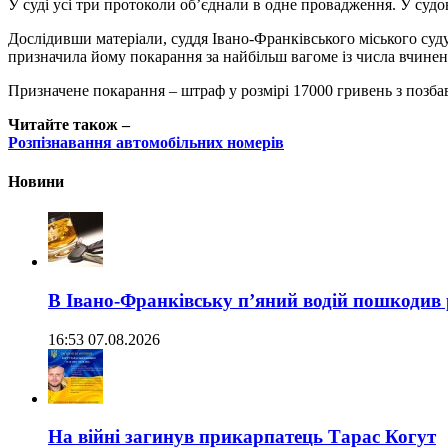
У суді усі три протоколи об’єднали в одне провадження. У судов
Дослідивши матеріали, суддя Івано-Франківського міського суд
призначила йому покарання за найбільш вагоме із числа вчинени
Призначене покарання – штраф у розмірі 17000 гривень з позба
Читайте також –
Розпізнавання автомобільних номерів
Новини
В Івано-Франківську п’яний водій пошкодив
16:53 07.08.2026
На війні загинув прикарпатець Тарас Когут