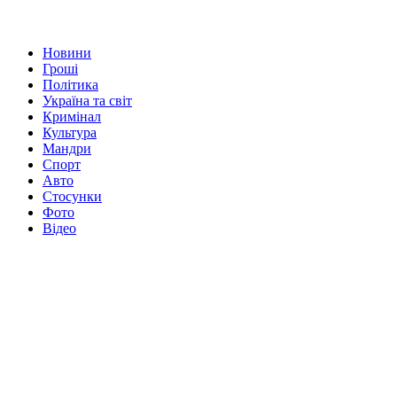
Новини
Гроші
Політика
Україна та світ
Кримінал
Культура
Мандри
Спорт
Авто
Стосунки
Фото
Відео