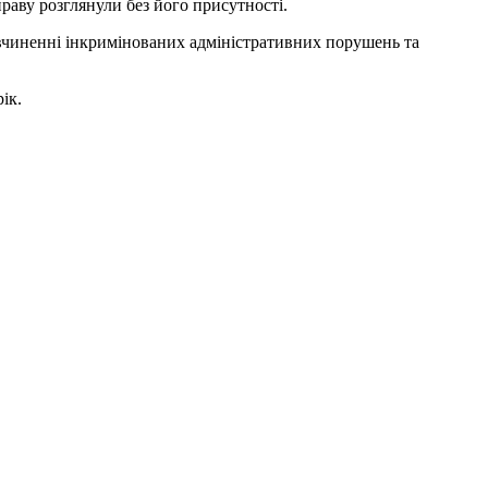
праву розглянули без його присутності.
 вчиненні інкримінованих адміністративних порушень та
ік.