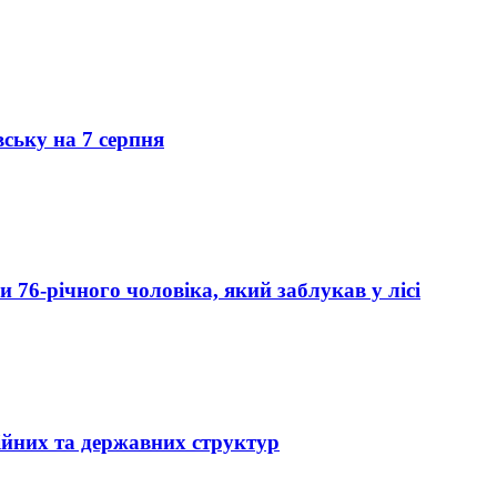
вську на 7 серпня
76-річного чоловіка, який заблукав у лісі
ійних та державних структур