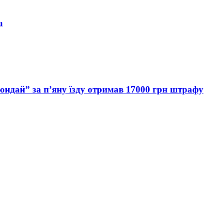
а
Хюндай” за п’яну їзду отримав 17000 грн штрафу