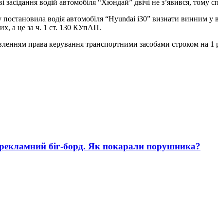
і засідання водій автомобіля “Хюндай” двічі не з’явився, тому с
у постановила водія автомобіля “Hyundai i30” визнати винним у
х, а це за ч. 1 ст. 130 КУпАП.
вленням права керування транспортними засобами строком на 1 р
 рекламний біг-борд. Як покарали порушника?