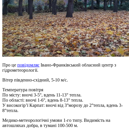
Про це
повідомляє
Івано-Франківський обласний центр з
гідрометеорології.
Вітер південно-східний, 5-10 м/с.
Температура повітря
По місту: вночі 3-5°, вдень 11-13° тепла.
По області: вночі 1-6°, вдень 8-13° тепла.
У високогір’ї Карпат: вночі від 3°морозу до 2°тепла, вдень 3-
8°тепла.
Медико-метеорологічні умови 1-го типу. Видимість на
автошляхах добра, в тумані 100-500 м.