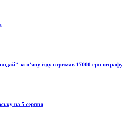
а
Хюндай” за п’яну їзду отримав 17000 грн штрафу
вську на 5 серпня