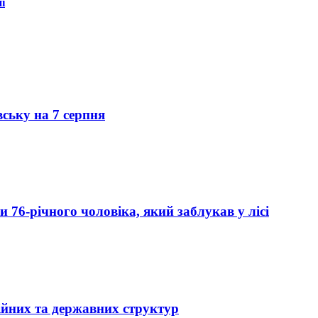
і
вську на 7 серпня
76-річного чоловіка, який заблукав у лісі
ійних та державних структур