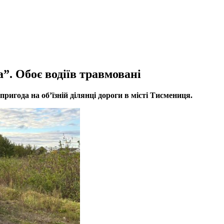
”. Обоє водіїв травмовані
ригода на об’їзній ділянці дороги в місті Тисмениця.