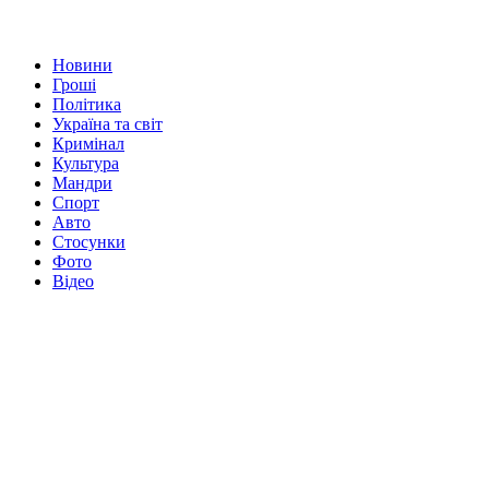
Новини
Гроші
Політика
Україна та світ
Кримінал
Культура
Мандри
Спорт
Авто
Стосунки
Фото
Відео