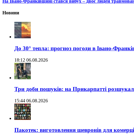
На Івано-Франківщині стався вибух – двоє людей травмован
Новини
До 30° тепла: прогноз погоди в Івано-Франкі
18:12 06.08.2026
Три доби пошуків: на Прикарпатті розшукали 
15:44 06.08.2026
Пакотек: виготовлення шевронів для комерц