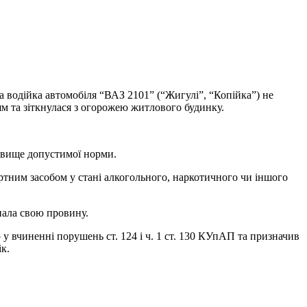
а водійка автомобіля “ВАЗ 2101” (“Жигулі”, “Копійка”) не
ям та зіткнулася з огорожею житлового будинку.
ів вище допустимої норми.
ртним засобом у стані алкогольного, наркотичного чи іншого
знала свою провину.
 вчиненні порушень ст. 124 і ч. 1 ст. 130 КУпАП та призначив
к.