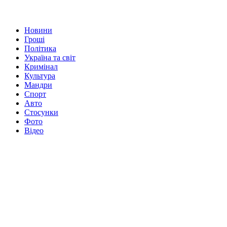
Новини
Гроші
Політика
Україна та світ
Кримінал
Культура
Мандри
Спорт
Авто
Стосунки
Фото
Відео