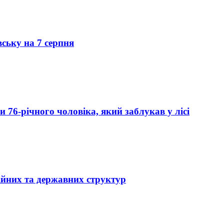
вську на 7 серпня
76-річного чоловіка, який заблукав у лісі
ійних та державних структур