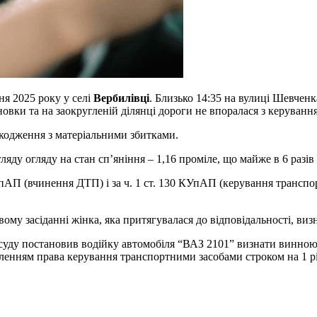
ня 2025 року у селі
Вербилівці
. Близько 14:35 на вулиці Шевченк
новки та на заокругленій ділянці дороги не впоралася з керуванн
кодження з матеріальними збитками.
гляду огляду на стан сп’яніння – 1,16 проміле, що майже в 6 раз
пАП (вчинення ДТП) і за ч. 1 ст. 130 КУпАП (керування транспо
ому засіданні жінка, яка притягувалася до відповідальності, ви
уду постановив водійку автомобіля “ВАЗ 2101” визнати винною у
авленням права керування транспортними засобами строком на 1 рі