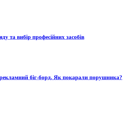
яду та вибір професійних засобів
 рекламний біг-борд. Як покарали порушника?