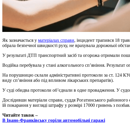
Як зазначається у
матеріалах справи
, інцидент трапився 18 трав
обрала безпечної швидкості руху, не врахувала дорожньої обста
У результаті ДТП транспортний засіб та огорожа отримали пош
Водійка перебувала у стані алкогольного сп’яніння. Результат о
На порушницю склали адміністративні протоколи за ст. 124 КУ
виду сп’яніння або під впливом лікарських препаратів).
У суді обидва протоколи об’єднали в одне провадження. У судов
Дослідивши матеріали справи, суддя Рогатинського районного с
їй покарання у вигляді штрафу у розмірі 17000 гривень з позб
Читайте також –
В Івано-Франківську горіли автомобільні гаражі