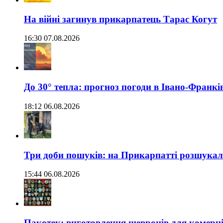
На війні загинув прикарпатець Тарас Когут
16:30 07.08.2026
До 30° тепла: прогноз погоди в Івано-Франкі
18:12 06.08.2026
Три доби пошуків: на Прикарпатті розшукали 
15:44 06.08.2026
Пакотек: виготовлення шевронів для комерц