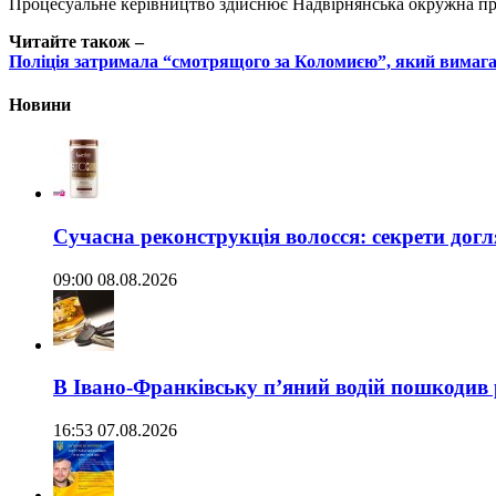
Процесуальне керівництво здійснює Надвірнянська окружна пр
Читайте також –
Поліція затримала “смотрящого за Коломиєю”, який вимагав
Новини
Сучасна реконструкція волосся: секрети догл
09:00 08.08.2026
В Івано-Франківську п’яний водій пошкодив
16:53 07.08.2026