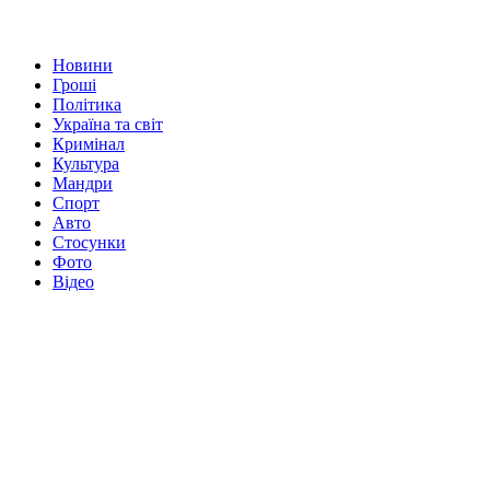
Новини
Гроші
Політика
Україна та світ
Кримінал
Культура
Мандри
Спорт
Авто
Стосунки
Фото
Відео