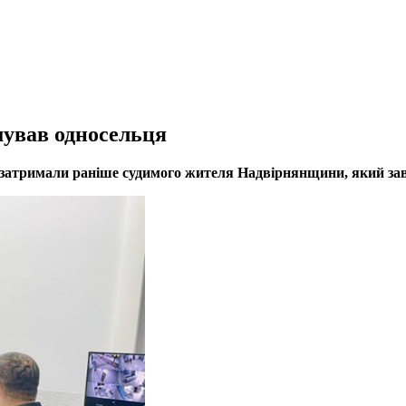
ував односельця
 затримали раніше судимого жителя Надвірнянщини, який за