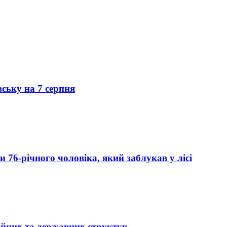
вську на 7 серпня
76-річного чоловіка, який заблукав у лісі
ійних та державних структур