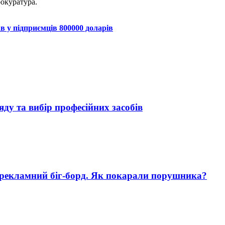
окуратура.
 у підприємців 800000 доларів
яду та вибір професійних засобів
 рекламний біг-борд. Як покарали порушника?