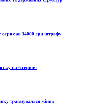
ду отримав 34000 грн штрафу
вську на 6 серпня
инку травмувалася жінка