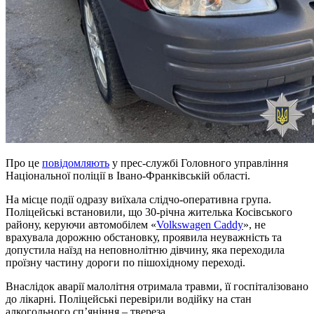
Про це
повідомляють
у прес-службі Головного управління
Національної поліції в Івано-Франківській області.
На місце події одразу виїхала слідчо-оперативна група.
Поліцейські встановили, що 30-річна жителька Косівського
району, керуючи автомобілем «
Volkswagen Caddy
», не
врахувала дорожню обстановку, проявила неуважність та
допустила наїзд на неповнолітню дівчину, яка переходила
проїзну частину дороги по пішохідному переході.
Внаслідок аварії малолітня отримала травми, її госпіталізовано
до лікарні. Поліцейські перевірили водійку на стан
алкогольного сп’яніння – твереза.