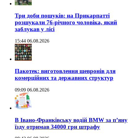
Три доби пошуків: на Прикарпатті
розшукали 76-річного чоловіка, який
заблукав у лісі
15:44 06.08.2026
Пакотек: виготовлення шевронів для
комерційних та державних структур
09:09 06.08.2026
В Івано-Франківську водій BMW за п’яну
їзду отримав 34000 грн штрафу