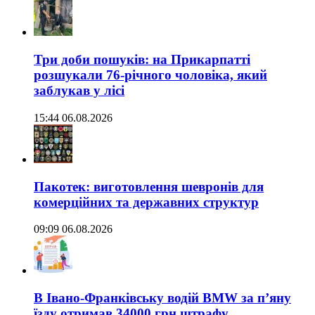
Три доби пошуків: на Прикарпатті
розшукали 76-річного чоловіка, який
заблукав у лісі
15:44 06.08.2026
Пакотек: виготовлення шевронів для
комерційних та державних структур
09:09 06.08.2026
В Івано-Франківську водій BMW за п’яну
їзду отримав 34000 грн штрафу