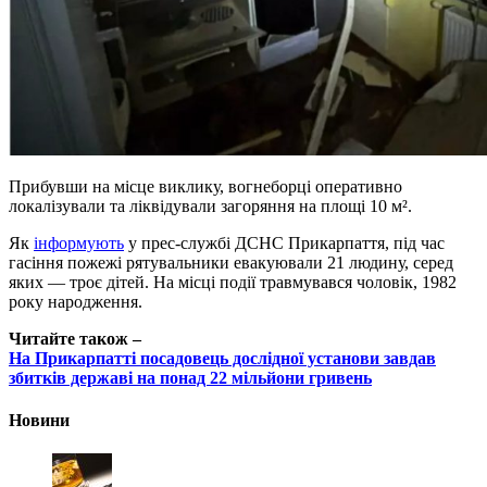
Прибувши на місце виклику, вогнеборці оперативно
локалізували та ліквідували загоряння на площі 10 м².
Як
інформують
у прес-службі ДСНС Прикарпаття, під час
гасіння пожежі рятувальники евакуювали 21 людину, серед
яких — троє дітей. На місці події травмувався чоловік, 1982
року народження.
Читайте також –
На Прикарпатті посадовець дослідної установи завдав
збитків державі на понад 22 мільйони гривень
Новини