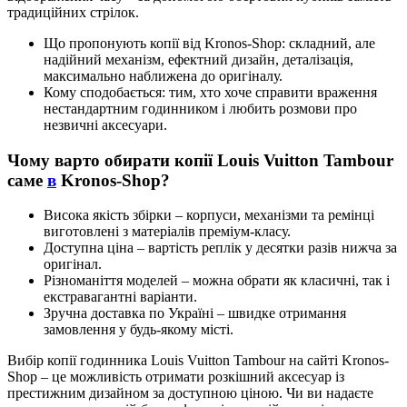
традиційних стрілок.
Що пропонують копії від Kronos-Shop: складний, але
надійний механізм, ефектний дизайн, деталізація,
максимально наближена до оригіналу.
Кому сподобається: тим, хто хоче справити враження
нестандартним годинником і любить розмови про
незвичні аксесуари.
Чому варто обирати копії Louis Vuitton Tambour
саме
в
Kronos-Shop?
Висока якість збірки – корпуси, механізми та ремінці
виготовлені з матеріалів преміум-класу.
Доступна ціна – вартість реплік у десятки разів нижча за
оригінал.
Різноманіття моделей – можна обрати як класичні, так і
екстравагантні варіанти.
Зручна доставка по Україні – швидке отримання
замовлення у будь-якому місті.
Вибір копії годинника Louis Vuitton Tambour на сайті Kronos-
Shop – це можливість отримати розкішний аксесуар із
престижним дизайном за доступною ціною. Чи ви надаєте