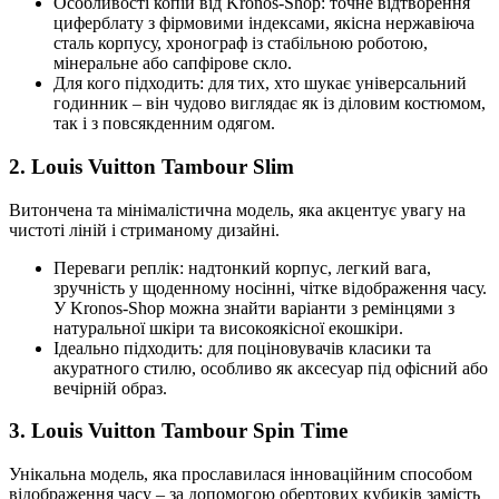
Особливості копій від Kronos-Shop: точне відтворення
циферблату з фірмовими індексами, якісна нержавіюча
сталь корпусу, хронограф із стабільною роботою,
мінеральне або сапфірове скло.
Для кого підходить: для тих, хто шукає універсальний
годинник – він чудово виглядає як із діловим костюмом,
так і з повсякденним одягом.
2. Louis Vuitton Tambour Slim
Витончена та мінімалістична модель, яка акцентує увагу на
чистоті ліній і стриманому дизайні.
Переваги реплік: надтонкий корпус, легкий вага,
зручність у щоденному носінні, чітке відображення часу.
У Kronos-Shop можна знайти варіанти з ремінцями з
натуральної шкіри та високоякісної екошкіри.
Ідеально підходить: для поціновувачів класики та
акуратного стилю, особливо як аксесуар під офісний або
вечірній образ.
3. Louis Vuitton Tambour Spin Time
Унікальна модель, яка прославилася інноваційним способом
відображення часу – за допомогою обертових кубиків замість