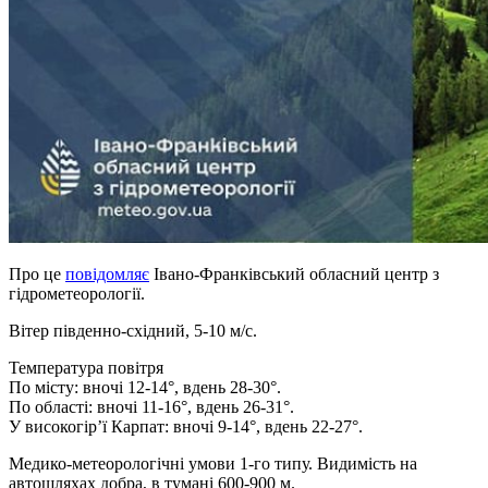
Про це
повідомляє
Івано-Франківський обласний центр з
гідрометеорології.
Вітер південно-східний, 5-10 м/с.
Температура повітря
По місту: вночі 12-14°, вдень 28-30°.
По області: вночі 11-16°, вдень 26-31°.
У високогір’ї Карпат: вночі 9-14°, вдень 22-27°.
Медико-метеорологічні умови 1-го типу. Видимість на
автошляхах добра, в тумані 600-900 м.