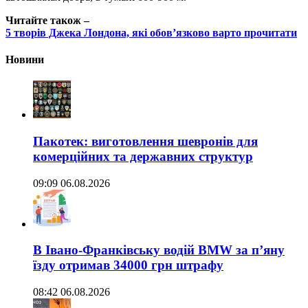
Читайте також –
5 творів Джека Лондона, які обов’язково варто прочитати
Новини
Пакотек: виготовлення шевронів для
комерційних та державних структур
09:09 06.08.2026
В Івано-Франківську водій BMW за п’яну
їзду отримав 34000 грн штрафу
08:42 06.08.2026