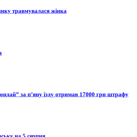
инку травмувалася жінка
а
Хюндай” за п’яну їзду отримав 17000 грн штрафу
вську на 5 серпня