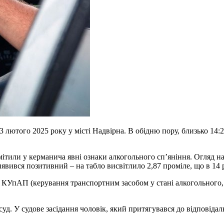
3 лютого 2025 року у місті Надвірна. В обідню пору, близько 14:
мітили у керманича явні ознаки алкогольного сп’яніння. Огляд н
иявився позитивний – на табло висвітлило 2,87 проміле, що в 14
0 КУпАП (керування транспортним засобом у стані алкогольного,
. У судове засідання чоловік, який притягувався до відповідальн