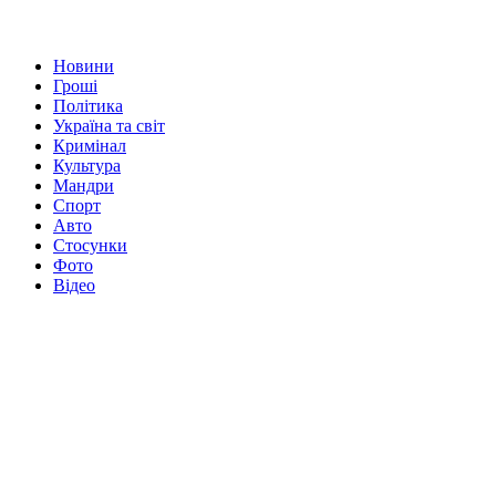
Новини
Гроші
Політика
Україна та світ
Кримінал
Культура
Мандри
Спорт
Авто
Стосунки
Фото
Відео