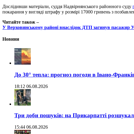
Дослідивши матеріали, суддя Надвірнянського районного суду
покарання у вигляді штрафу у розмірі 17000 гривень з позбавл
Читайте також –
У Верховинському районі внаслідок ДТП загинув пасажир 
Новини
До 30° тепла: прогноз погоди в Івано-Франкі
18:12 06.08.2026
Три доби пошуків: на Прикарпатті розшукали 
15:44 06.08.2026