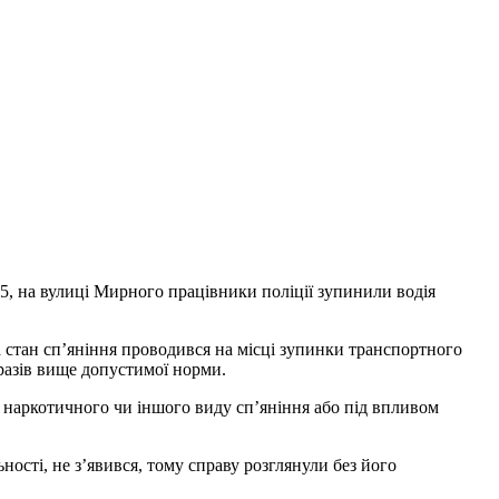
25, на вулиці Мирного працівники поліції зупинили водія
а стан сп’яніння проводився на місці зупинки транспортного
 разів вище допустимої норми.
 наркотичного чи іншого виду сп’яніння або під впливом
ості, не з’явився, тому справу розглянули без його