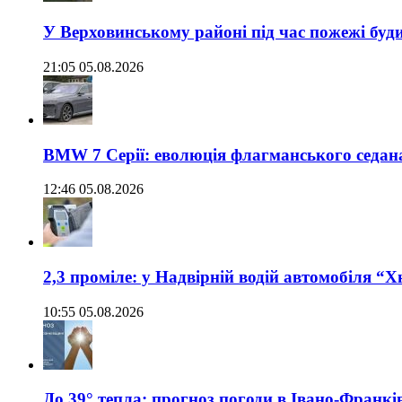
У Верховинському районі під час пожежі буд
21:05 05.08.2026
BMW 7 Серії: еволюція флагманського седан
12:46 05.08.2026
2,3 проміле: у Надвірній водій автомобіля “
10:55 05.08.2026
До 39° тепла: прогноз погоди в Івано-Франкі