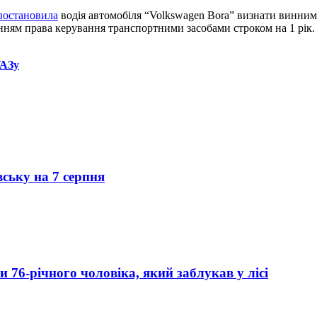
постановила
водія автомобіля “Volkswagen Bora” визнати винним
енням права керування транспортними засобами строком на 1 рік.
УАЗу
вську на 7 серпня
76-річного чоловіка, який заблукав у лісі