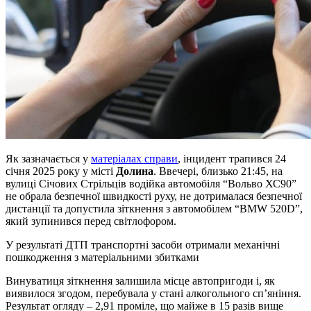
Як зазначається у
матеріалах справи
, інцидент трапився 24
січня 2025 року у місті
Долина
. Ввечері, близько 21:45, на
вулиці Січових Стрільців водійка автомобіля “Вольво ХС90”
не обрала безпечної швидкості руху, не дотрималася безпечної
дистанції та допустила зіткнення з автомобілем “BMW 520D”,
який зупинився перед світлофором.
У результаті ДТП транспортні засоби отримали механічні
пошкодження з матеріальними збитками
Винуватиця зіткнення залишила місце автопригоди і, як
виявилося згодом, перебувала у стані алкогольного сп’яніння.
Результат огляду – 2,91 проміле, що майже в 15 разів вище