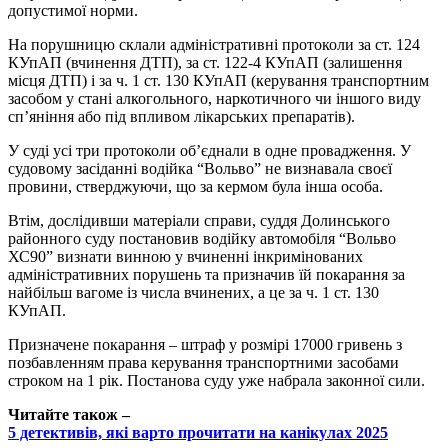
допустимої норми.
На порушницю склали адміністративні протоколи за ст. 124
КУпАП (вчинення ДТП), за ст. 122-4 КУпАП (залишення
місця ДТП) і за ч. 1 ст. 130 КУпАП (керування транспортним
засобом у стані алкогольного, наркотичного чи іншого виду
сп’яніння або під впливом лікарських препаратів).
У суді усі три протоколи об’єднали в одне провадження. У
судовому засіданні водійка “Вольво” не визнавала своєї
провини, стверджуючи, що за кермом була інша особа.
Втім, дослідивши матеріали справи, суддя Долинського
районного суду постановив водійку автомобіля “Вольво
ХС90” визнати винною у вчиненні інкримінованих
адміністративних порушень та призначив їй покарання за
найбільш вагоме із числа вчинених, а це за ч. 1 ст. 130
КУпАП.
Призначене покарання – штраф у розмірі 17000 гривень з
позбавленням права керування транспортними засобами
строком на 1 рік. Постанова суду уже набрала законної сили.
Читайте також –
5 детективів, які варто прочитати на канікулах 2025