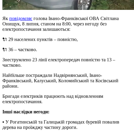
Як
повідомляє
голова Івано-Франківської ОВА Світлана
Онищук, 8 липня, станом на 8:00, через негоду без
електропостачання залишаються:
🔌 29 населених пунктів – повністю,
🔌 36 – частково.
Знеструмлено 23 лінії електропередач повністю та 13 –
частково.
Найбільше постраждали Надвірнянський, Івано-
Франківський, Калуський, Коломийський та Косівський
райони.
Бригади електриків працюють над відновленням
електропостачання.
Інші наслідки негоди:
▪️ У Рогатинській та Галицькій громадах буревій повалив
дерева на проїжджу частину дороги.