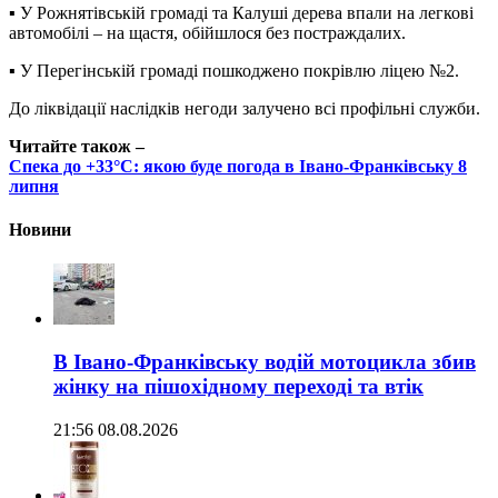
▪️ У Рожнятівській громаді та Калуші дерева впали на легкові
автомобілі – на щастя, обійшлося без постраждалих.
▪️ У Перегінській громаді пошкоджено покрівлю ліцею №2.
До ліквідації наслідків негоди залучено всі профільні служби.
Читайте також –
Спека до +33°C: якою буде погода в Івано-Франківську 8
липня
Новини
В Івано-Франківську водій мотоцикла збив
жінку на пішохідному переході та втік
21:56 08.08.2026