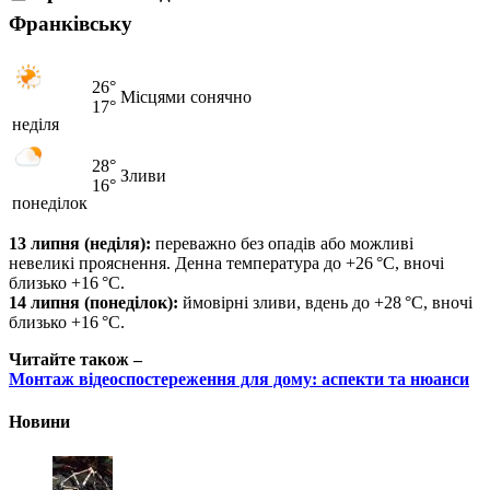
Франківську
26°
Місцями сонячно
17°
неділя
28°
Зливи
16°
понеділок
13 липня (неділя):
переважно без опадів або можливі
невеликі прояснення. Денна температура до +26 °C, вночі
близько +16 °C.
14 липня (понеділок):
ймовірні зливи, вдень до +28 °C, вночі
близько +16 °C.
Читайте також –
Монтаж відеоспостереження для дому: аспекти та нюанси
Новини