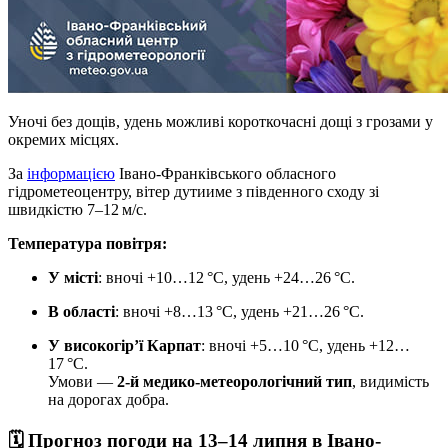
Уночі без дощів, удень можливі короткочасні дощі з грозами у
окремих місцях.
За
інформацією
Івано‑Франківського обласного
гідрометеоцентру, вітер дутииме з південного сходу зі
швидкістю 7–12 м/с.
Температура повітря:
У місті
: вночі +10…12 °C, удень +24…26 °C.
В області
: вночі +8…13 °C, удень +21…26 °C.
У високогір’ї Карпат
: вночі +5…10 °C, удень +12…
17 °C.
Умови —
2‑й медико‑метеорологічний тип
, видимість
на дорогах добра.
🗓 Прогноз погоди на 13–14 липня в Івано-