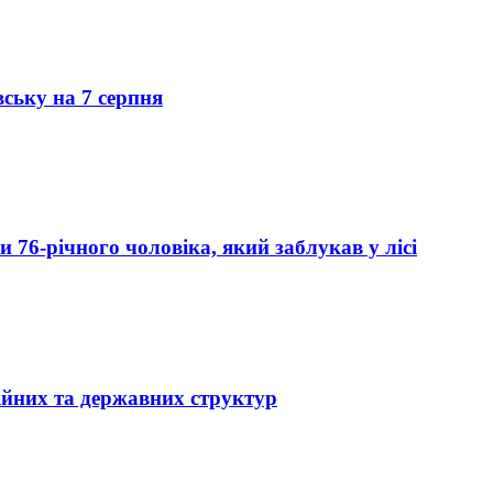
вську на 7 серпня
76-річного чоловіка, який заблукав у лісі
ійних та державних структур