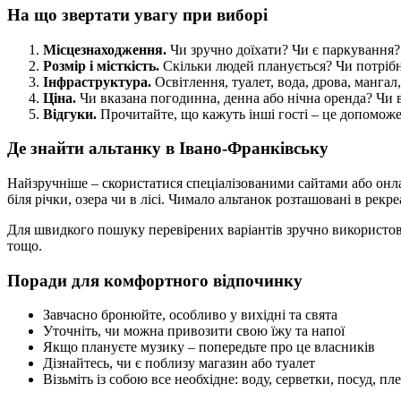
На що звертати увагу при виборі
Місцезнаходження.
Чи зручно доїхати? Чи є паркування?
Розмір і місткість.
Скільки людей планується? Чи потрібн
Інфраструктура.
Освітлення, туалет, вода, дрова, мангал
Ціна.
Чи вказана погодинна, денна або нічна оренда? Чи 
Відгуки.
Прочитайте, що кажуть інші гості – це допомож
Де знайти альтанку в Івано-Франківську
Найзручніше – скористатися спеціалізованими сайтами або онла
біля річки, озера чи в лісі. Чимало альтанок розташовані в рек
Для швидкого пошуку перевірених варіантів зручно використов
тощо.
Поради для комфортного відпочинку
Завчасно бронюйте, особливо у вихідні та свята
Уточніть, чи можна привозити свою їжу та напої
Якщо плануєте музику – попередьте про це власників
Дізнайтесь, чи є поблизу магазин або туалет
Візьміть із собою все необхідне: воду, серветки, посуд, п