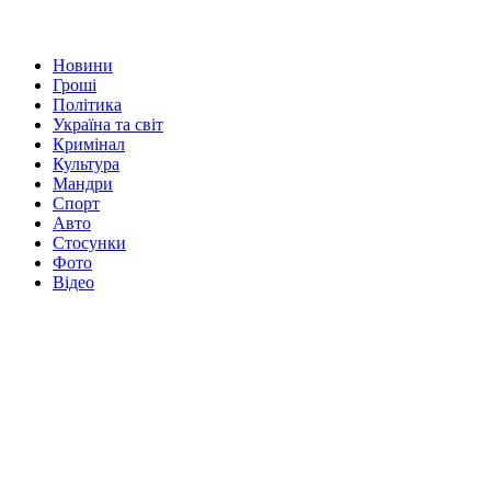
Новини
Гроші
Політика
Україна та світ
Кримінал
Культура
Мандри
Спорт
Авто
Стосунки
Фото
Відео