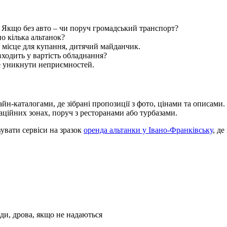
 Якщо без авто – чи поруч громадський транспорт?
о кілька альтанок?
, місце для купання, дитячий майданчик.
входить у вартість обладнання?
е уникнути неприємностей.
йн-каталогами, де зібрані пропозиції з фото, цінами та описами.
реаційних зонах, поруч з ресторанами або турбазами.
увати сервіси на зразок
оренда альтанки у Івано-Франківську
, д
леди, дрова, якщо не надаються