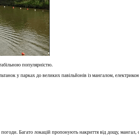
стабільною популярністю.
льтанок у парках до великих павільйонів із мангалом, електрикою 
погоди. Багато локацій пропонують накриття від дощу, мангал, ос