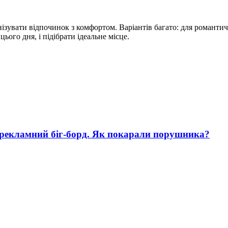
зувати відпочинок з комфортом. Варіантів багато: для романтично
ього дня, і підібрати ідеальне місце.
 рекламний біг-борд. Як покарали порушника?