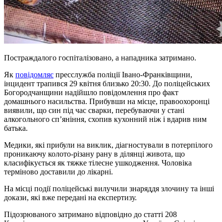
Постраждалого госпіталізовано, а нападника затримано.
Як
повідомляє
пресслужба поліції Івано-Франківщини,
інцидент трапився 29 квітня близько 20:30. До поліцейських
Богородчанщини надійшло повідомлення про факт
домашнього насильства. Прибувши на місце, правоохоронці
виявили, що син під час сварки, перебуваючи у стані
алкогольного сп’яніння, схопив кухонний ніж і вдарив ним
батька.
Медики, які прибули на виклик, діагностували в потерпілого
проникаючу колото-різану рану в ділянці живота, що
класифікується як тяжке тілесне ушкодження. Чоловіка
терміново доставили до лікарні.
На місці події поліцейські вилучили знаряддя злочину та інші
докази, які вже передані на експертизу.
Підозрюваного затримано відповідно до статті 208