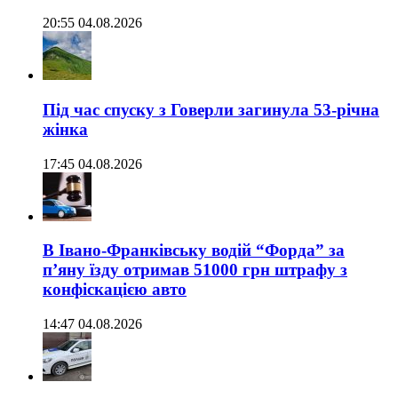
20:55 04.08.2026
Під час спуску з Говерли загинула 53-річна
жінка
17:45 04.08.2026
В Івано-Франківську водій “Форда” за
п’яну їзду отримав 51000 грн штрафу з
конфіскацією авто
14:47 04.08.2026