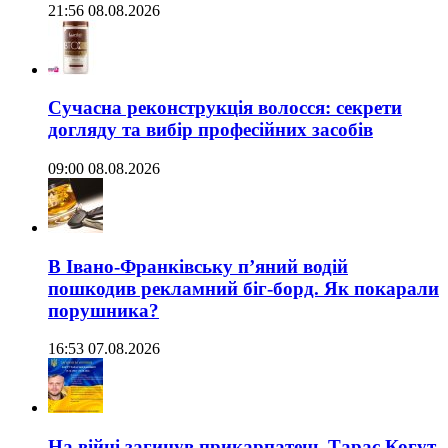
21:56 08.08.2026
Сучасна реконструкція волосся: секрети
догляду та вибір професійних засобів
09:00 08.08.2026
В Івано-Франківську п’яний водій
пошкодив рекламний біг-борд. Як покарали
порушника?
16:53 07.08.2026
На війні загинув прикарпатець Тарас Когут