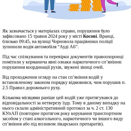
Як зазначається у матеріалах справи, порушення було
зафіксовано 15 травня 2024 року у місті
Косові
. Вранці,
близько 09:45, на вулиці Чорновола працівники поліції
зупинили водія автомобіля “Ауді А6”.
Під час спілкування та перевірки документів правоохоронці
помітили у керманича явні ознаки наркотичного сп’яніння:
порушення координації рухів, звужені зіниці очей.
Від проходження огляду на стан сп’яніння водій у
встановленому законом порядку відмовився, чим порушив п.
2.5 Правил дорожнього руху.
Кількома місяцями раніше цей водій уже притягувався до
відповідальності за нетверезу їзду. Тому в даному випадку на
нього склали адміністративний протокол за ч. 2 ст. 130
КУпАП (повторне протягом року керування транспортним
засобом у стані алкогольного, наркотичного чи іншого виду
сп’яніння або під впливом лікарських препаратів).