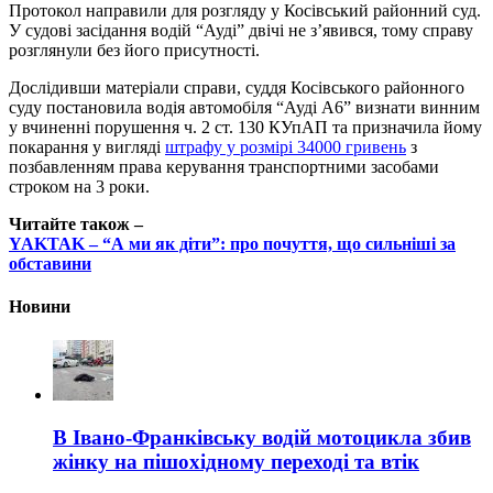
Протокол направили для розгляду у Косівський районний суд.
У судові засідання водій “Ауді” двічі не з’явився, тому справу
розглянули без його присутності.
Дослідивши матеріали справи, суддя Косівського районного
суду постановила водія автомобіля “Ауді А6” визнати винним
у вчиненні порушення ч. 2 ст. 130 КУпАП та призначила йому
покарання у вигляді
штрафу у розмірі 34000 гривень
з
позбавленням права керування транспортними засобами
строком на 3 роки.
Читайте також –
YAKTAK – “А ми як діти”: про почуття, що сильніші за
обставини
Новини
В Івано-Франківську водій мотоцикла збив
жінку на пішохідному переході та втік