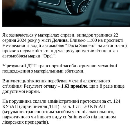
Як зазначається у матеріалах справи, випадок трапився 22
серпня 2024 року у місті
Долина
. Близько 11:00 на проспекті
Незалежності водій автомобіля “Dacia Sandero” на автостоянці
проявив неуважність та під час руху допустив зіткнення з
автомобілем марки “Opel”.
У результаті ДТП транспортні засоби отримали механічні
пошкодження з матеріальними збитками.
Винуватець зіткнення перебував у стані алкогольного
сп’яніння. Результат огляду –
1,63 проміле
, що в 8 разів вище
допустимої норми.
На порушника склали адміністративні протоколи за ст. 124
КУпАП (спричинення ДТП) і за ч. 1 ст. 130 КУпАП
(керування транспортним засобом у стані алкогольного,
наркотичного чи іншого виду сп’яніння або під впливом
лікарських препаратів).