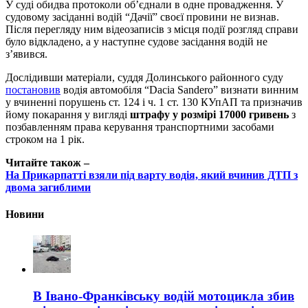
У суді обидва протоколи об’єднали в одне провадження. У
судовому засіданні водій “Дачії” своєї провини не визнав.
Після перегляду ним відеозаписів з місця події розгляд справи
було відкладено, а у наступне судове засідання водій не
з’явився.
Дослідивши матеріали, суддя Долинського районного суду
постановив
водія автомобіля “Dacia Sandero” визнати винним
у вчиненні порушень ст. 124 і ч. 1 ст. 130 КУпАП та призначив
йому покарання у вигляді
штрафу у розмірі 17000 гривень
з
позбавленням права керування транспортними засобами
строком на 1 рік.
Читайте також –
На Прикарпатті взяли під варту водія, який вчинив ДТП з
двома загиблими
Новини
В Івано-Франківську водій мотоцикла збив