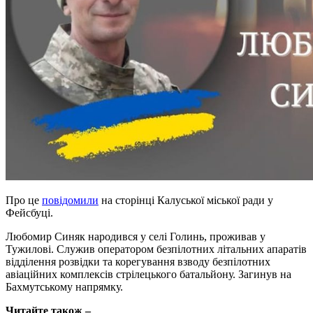
Про це
повідомили
на сторінці Калуської міської ради у
Фейсбуці.
Любомир Синяк народився у селі Голинь, проживав у
Тужилові. Служив оператором безпілотних літальних апаратів
відділення розвідки та корегування взводу безпілотних
авіаційних комплексів стрілецького батальйону. Загинув на
Бахмутському напрямку.
Читайте також –