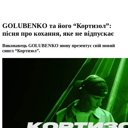
GOLUBENKO та його “Кортизол”:
пісня про кохання, яке не відпускає
Виконавець GOLUBENKO знову презентує свій новий
сингл “Кортизол”.