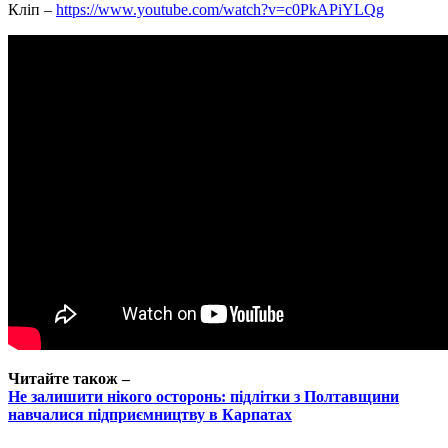
Кліп –
https://www.youtube.com/watch?v=c0PkAPiYLQg
Читайте також –
Не залишити нікого осторонь: підлітки з Полтавщини
навчалися підприємництву в Карпатах