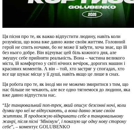
Ця пісня про те, як важко відпустити людину, навіть коли
розумієш, що вона вже давно живе своїм життям. Головний
герой не спить ночами, бо не може її забути, хоча знає, що їй
без нього добре. Він відчуває цей біль кожного дня, але
змушує себе прийняти реальність. Вона – частина великого
міста, їй комфортно у світі нічних вечірок, дорогих машин і
красивих моментів. А він – той, хто застряг у спогадах, хто
все ще шукає місце у її душі, навіть якщо це лише в снах.
Ця робота про те, як іноді ми не можемо змиритися з тим, що
нас більше не чекають, але все одно тягнемося до людини, яка
вже давно відпустила нас.
“
Це танцювальний поп-трек, який описує безсонні ночі, коли
думки про неї не відпускають, а вона давно живе своїм
життям. Я продовжую відкривати себе в танцювальному
жанрі, після пісні ‘Мінімум’, і показую ще одну нову сторону
себе
”, – коментує GOLUBENKO