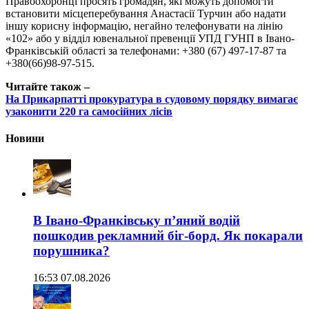
Правоохоронці просять громадян, які можуть допомогти
встановити місцеперебування Анастасії Турчин або надати
іншу корисну інформацію, негайно телефонувати на лінію
«102» або у відділ ювенальної превенції УПД ГУНП в Івано-
Франківській області за телефонами: +380 (67) 497-17-87 та
+380(66)98-97-515.
Читайте також –
На Прикарпатті прокуратура в судовому порядку вимагає
узаконити 220 га самосійних лісів
Новини
В Івано-Франківську п’яний водій
пошкодив рекламний біг-борд. Як покарали
порушника?
16:53 07.08.2026