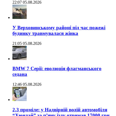
22:07 05.08.2026
У Верховинському районі під час пожежі
будинку травмувалася жінка
21:05 05.08.2026
BMW 7 Серії: еволюція флагманського
седана
12:46 05.08.2026
2,3 проміле: у Надвірній водій автомобіля
“Хюндай” за п’яну їзду отримав 17000 грн