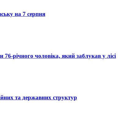
вську на 7 серпня
76-річного чоловіка, який заблукав у лісі
ійних та державних структур