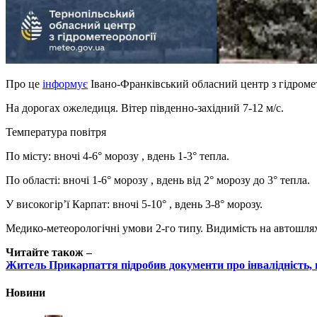
Про це
інформує
Івано-Франківський обласний центр з гідромет
На дорогах ожеледиця. Вітер південно-західний 7-12 м/с.
Температура повітря
По місту: вночі 4-6° морозу , вдень 1-3° тепла.
По області: вночі 1-6° морозу , вдень від 2° морозу до 3° тепла.
У високогір’ї Карпат: вночі 5-10° , вдень 3-8° морозу.
Медико-метеорологічні умови 2-го типу. Видимість на автошлях
Читайте також –
Житель Прикарпаття підробив документи про інвалідність, 
Новини