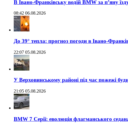
В Івано-Франківську водій BMW за п’яну їз
08:42 06.08.2026
До 39° тепла: прогноз погоди в Івано-Франкі
22:07 05.08.2026
У Верховинському районі під час пожежі буд
21:05 05.08.2026
BMW 7 Серії: еволюція флагманського седан