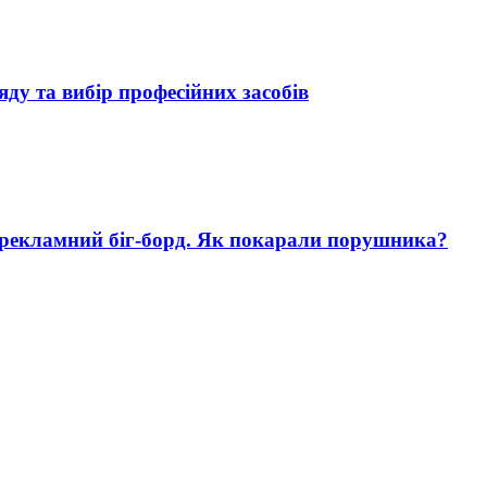
яду та вибір професійних засобів
 рекламний біг-борд. Як покарали порушника?