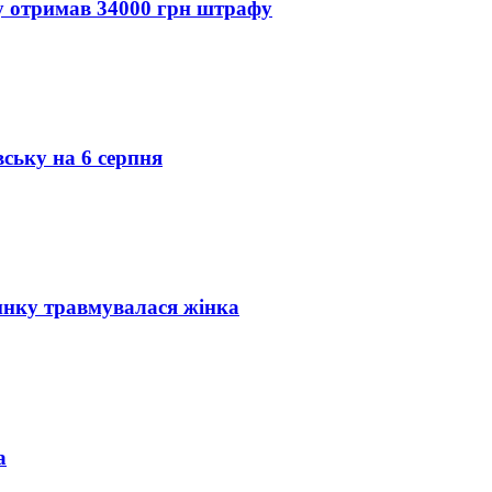
ду отримав 34000 грн штрафу
вську на 6 серпня
инку травмувалася жінка
а