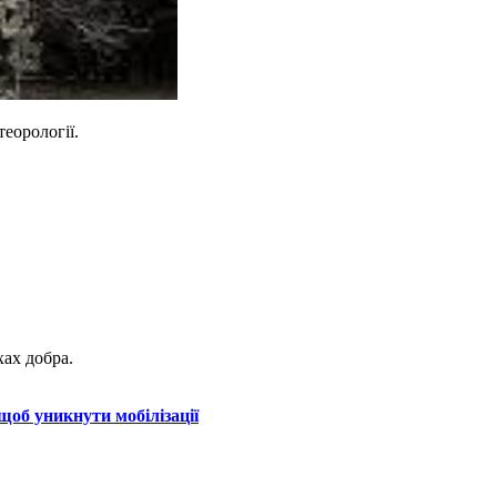
еорології.
ах добра.
щоб уникнути мобілізації