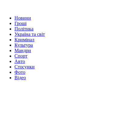
Новини
Гроші
Політика
Україна та світ
Кримінал
Культура
Мандри
Спорт
Авто
Стосунки
Фото
Відео