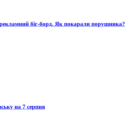
 рекламний біг-борд. Як покарали порушника?
вську на 7 серпня