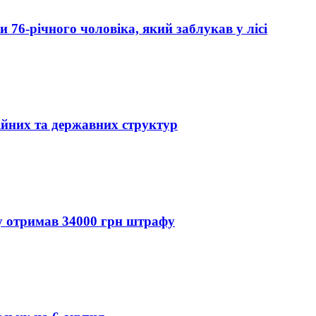
76-річного чоловіка, який заблукав у лісі
ійних та державних структур
ду отримав 34000 грн штрафу