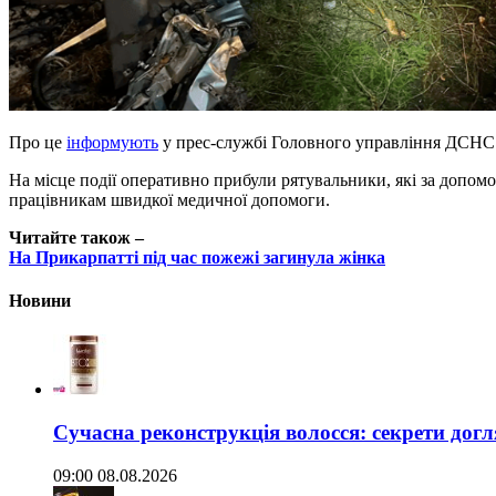
Про це
інформують
у прес-службі Головного управління ДСНС У
На місце події оперативно прибули рятувальники, які за допом
працівникам швидкої медичної допомоги.
Читайте також –
На Прикарпатті під час пожежі загинула жінка
Новини
Сучасна реконструкція волосся: секрети догл
09:00 08.08.2026