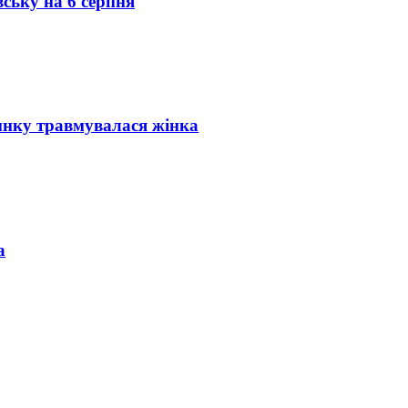
вську на 6 серпня
инку травмувалася жінка
а