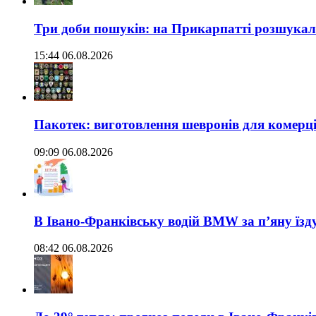
Три доби пошуків: на Прикарпатті розшукали 
15:44 06.08.2026
Пакотек: виготовлення шевронів для комерц
09:09 06.08.2026
В Івано-Франківську водій BMW за п’яну їз
08:42 06.08.2026