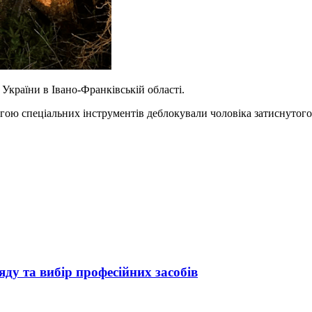
країни в Івано-Франківській області.
огою спеціальних інструментів деблокували чоловіка затиснутог
яду та вибір професійних засобів