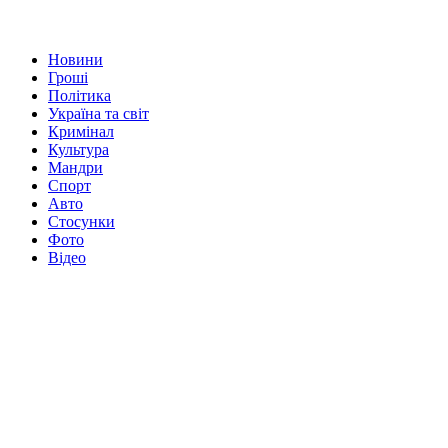
Новини
Гроші
Політика
Україна та світ
Кримінал
Культура
Мандри
Спорт
Авто
Стосунки
Фото
Відео