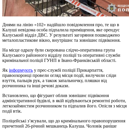
Днями на лінію «102» надійшло повідомлення про, те що в
Калуші невідома особа підпалила приміщення, яке орендує
Калуський відділ ДВС. У результаті загоряння пошкоджено
металопластикове вікно, внутрішнє та зовнішнє підвіконня.
На місце одразу були скерована слідчо-оперативна група
Калуського районного відділу поліції та оперативні служби
кримінальної поліції ГУНП в Івано-Франківській області.
Як
інформують
у прес-службі поліції Прикарпаття,
правоохоронці провели огляд місця події, вилучили сліди
взуття, пальців рук, а також запальничку, пляшки від
розчинника та інші речові докази.
Встановлено, що фігурант облив зовнішнє підвіконня
адміністративної будівлі, в якій відбуваються ремонтні роботи,
легкозаймистим розчинником та підпалив його. Опісля з місця
події втік.
Поліцейські з’ясували, що до кримінального правопорушення
причетний 26-річний мешканець Калуша. Чоловік раніше