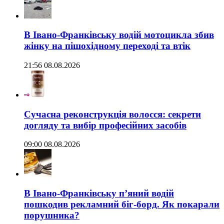
В Івано-Франківську водій мотоцикла збив
жінку на пішохідному переході та втік
21:56 08.08.2026
Сучасна реконструкція волосся: секрети
догляду та вибір професійних засобів
09:00 08.08.2026
В Івано-Франківську п’яний водій
пошкодив рекламний біг-борд. Як покарали
порушника?