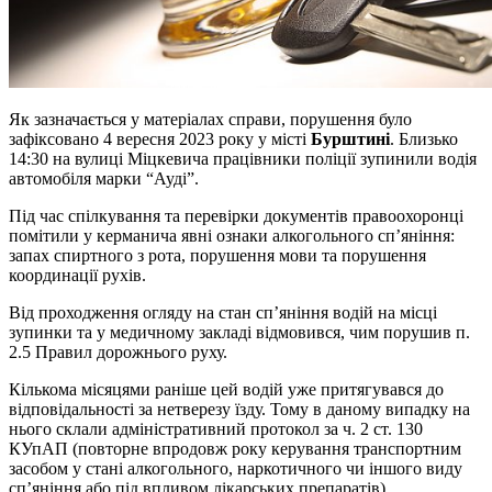
Як зазначається у матеріалах справи, порушення було
зафіксовано 4 вересня 2023 року у місті
Бурштині
. Близько
14:30 на вулиці Міцкевича працівники поліції зупинили водія
автомобіля марки “Ауді”.
Під час спілкування та перевірки документів правоохоронці
помітили у керманича явні ознаки алкогольного сп’яніння:
запах спиртного з рота, порушення мови та порушення
координації рухів.
Від проходження огляду на стан сп’яніння водій на місці
зупинки та у медичному закладі відмовився, чим порушив п.
2.5 Правил дорожнього руху.
Кількома місяцями раніше цей водій уже притягувався до
відповідальності за нетверезу їзду. Тому в даному випадку на
нього склали адміністративний протокол за ч. 2 ст. 130
КУпАП (повторне впродовж року керування транспортним
засобом у стані алкогольного, наркотичного чи іншого виду
сп’яніння або під впливом лікарських препаратів).