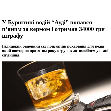
У Бурштині водій “Ауді” попався
п’яним за кермом і отримав 34000 грн
штрафу
Галицький районний суд призначив покарання для водія,
який повторно протягом року керував автомобілем у стані
сп’яніння.