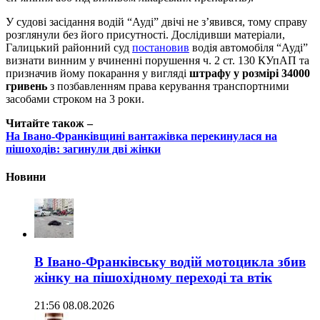
У судові засідання водій “Ауді” двічі не з’явився, тому справу
розглянули без його присутності. Дослідивши матеріали,
Галицький районний суд
постановив
водія автомобіля “Ауді”
визнати винним у вчиненні порушення ч. 2 ст. 130 КУпАП та
призначив йому покарання у вигляді
штрафу у розмірі 34000
гривень
з позбавленням права керування транспортними
засобами строком на 3 роки.
Читайте також –
На Івано-Франківщині вантажівка перекинулася на
пішоходів: загинули дві жінки
Новини
В Івано-Франківську водій мотоцикла збив
жінку на пішохідному переході та втік
21:56 08.08.2026