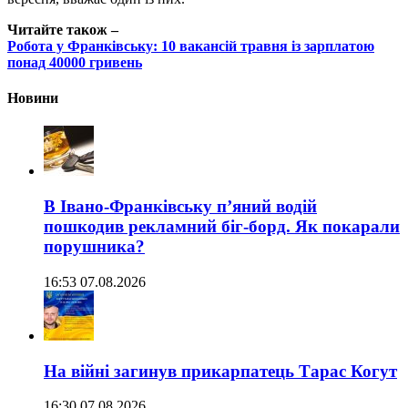
Читайте також –
Робота у Франківську: 10 вакансій травня із зарплатою
понад 40000 гривень
Новини
В Івано-Франківську п’яний водій
пошкодив рекламний біг-борд. Як покарали
порушника?
16:53 07.08.2026
На війні загинув прикарпатець Тарас Когут
16:30 07.08.2026