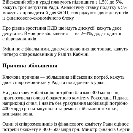
Військовий збір в уряді планують підвищити з 1,5% до 5%,
кажуть троє депутатів Ради. Аналогічну ставку податку в 5%
можуть запровадити й для ФОП, стверджують двоє депутатів
із фінансового-економічного блоку.
Про рівень зростання ПДВ ще йдуть дискусії, кажуть двоє
депутатів. Ймовірне збільшення — на 2−3%, додає один зі
співрозмовників.
Зміни не є фінальними, дискусія щодо них ще триває, кажуть
четверо співрозмовників у Раді та Кабміні.
Причина збільшення
Ключова причина — збільшення військових потреб, кажуть
двоє співрозмовників у Раді та посадовець в уряді.
На додаткову мобілізацію потрібно близько 300 млрд грн,
прогнозувала голова бюджетного комітету Роксолана Підласа
наприкінці січня. І навіть без урахування мобілізації потрібно
400 млрд грн на закупівлю та ремонт військової техніки,
зазначала вона.
Один зі співрозмовників із фінансового комітету Ради оцінює
потреби бюджету в 400−500 млрд грн. Міністр фінансів Сергій