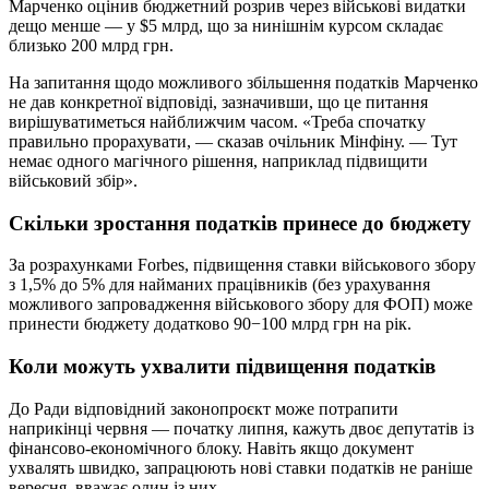
Марченко оцінив бюджетний розрив через військові видатки
дещо менше — у $5 млрд, що за нинішнім курсом складає
близько 200 млрд грн.
На запитання щодо можливого збільшення податків Марченко
не дав конкретної відповіді, зазначивши, що це питання
вирішуватиметься найближчим часом. «Треба спочатку
правильно прорахувати, — сказав очільник Мінфіну. — Тут
немає одного магічного рішення, наприклад підвищити
військовий збір».
Скільки зростання податків принесе до бюджету
За розрахунками Forbes, підвищення ставки військового збору
з 1,5% до 5% для найманих працівників (без урахування
можливого запровадження військового збору для ФОП) може
принести бюджету додатково 90−100 млрд грн на рік.
Коли можуть ухвалити підвищення податків
До Ради відповідний законопроєкт може потрапити
наприкінці червня — початку липня, кажуть двоє депутатів із
фінансово-економічного блоку. Навіть якщо документ
ухвалять швидко, запрацюють нові ставки податків не раніше
вересня, вважає один із них.