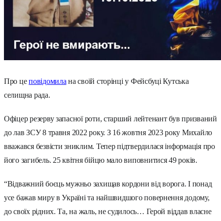
Про це
повідомила
на своїй сторінці у Фейсбуці Кутська
селищна рада.
Офіцер резерву запасної роти, старший лейтенант був призваний
до лав ЗСУ 8 травня 2022 року. З 16 жовтня 2023 року Михайло
вважався безвісти зниклим. Тепер підтвердилася інформація про
його загибель.
25 квітня бійцю мало виповнитися 49 років.
“Відважний боєць мужньо захищав кордони від ворога. І понад
усе бажав миру в Україні та найшвидшого повернення додому,
до своїх рідних. Та, на жаль, не судилось… Герой віддав власне