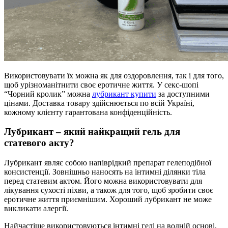
Використовувати їх можна як для оздоровлення, так і для того,
щоб урізноманітнити своє еротичне життя. У секс-шопі
“Чорний кролик” можна
лубрикант купити
за доступними
цінами. Доставка товару здійснюється по всій Україні,
кожному клієнту гарантована конфіденційність.
Лубрикант – який найкращий гель для
статевого акту?
Лубрикант являє собою напіврідкий препарат гелеподібної
консистенції. Зовнішньо наносять на інтимні ділянки тіла
перед статевим актом. Його можна використовувати для
лікування сухості піхви, а також для того, щоб зробити своє
еротичне життя приємнішим. Хороший лубрикант не може
викликати алергії.
Найчастіше використовуються інтимні гелі на водній основі,