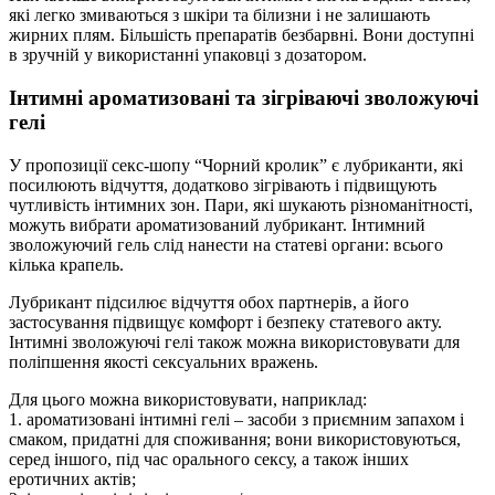
які легко змиваються з шкіри та білизни і не залишають
жирних плям. Більшість препаратів безбарвні. Вони доступні
в зручній у використанні упаковці з дозатором.
Інтимні ароматизовані та зігріваючі зволожуючі
гелі
У пропозиції секс-шопу “Чорний кролик” є лубриканти, які
посилюють відчуття, додатково зігрівають і підвищують
чутливість інтимних зон. Пари, які шукають різноманітності,
можуть вибрати ароматизований лубрикант. Інтимний
зволожуючий гель слід нанести на статеві органи: всього
кілька крапель.
Лубрикант підсилює відчуття обох партнерів, а його
застосування підвищує комфорт і безпеку статевого акту.
Інтимні зволожуючі гелі також можна використовувати для
поліпшення якості сексуальних вражень.
Для цього можна використовувати, наприклад:
1. ароматизовані інтимні гелі – засоби з приємним запахом і
смаком, придатні для споживання; вони використовуються,
серед іншого, під час орального сексу, а також інших
еротичних актів;