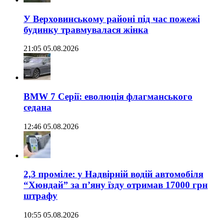
У Верховинському районі під час пожежі
будинку травмувалася жінка
21:05 05.08.2026
BMW 7 Серії: еволюція флагманського
седана
12:46 05.08.2026
2,3 проміле: у Надвірній водій автомобіля
“Хюндай” за п’яну їзду отримав 17000 грн
штрафу
10:55 05.08.2026