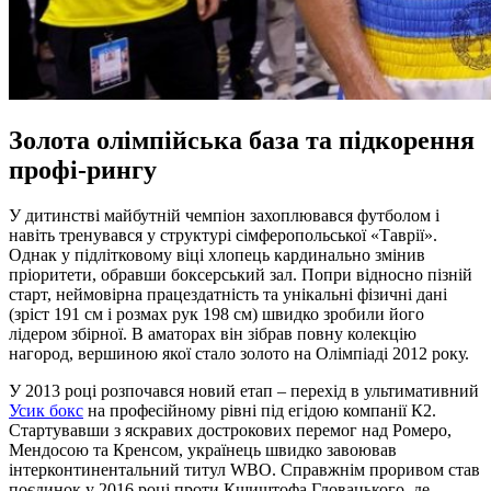
Золота олімпійська база та підкорення
профі-рингу
У дитинстві майбутній чемпіон захоплювався футболом і
навіть тренувався у структурі сімферопольської «Таврії».
Однак у підлітковому віці хлопець кардинально змінив
пріоритети, обравши боксерський зал. Попри відносно пізній
старт, неймовірна працездатність та унікальні фізичні дані
(зріст 191 см і розмах рук 198 см) швидко зробили його
лідером збірної. В аматорах він зібрав повну колекцію
нагород, вершиною якої стало золото на Олімпіаді 2012 року.
У 2013 році розпочався новий етап – перехід в ультимативний
Усик бокс
на професійному рівні під егідою компанії К2.
Стартувавши з яскравих дострокових перемог над Ромеро,
Мендосою та Кренсом, українець швидко завоював
інтерконтинентальний титул WBO. Справжнім проривом став
поєдинок у 2016 році проти Кшиштофа Гловацького, де