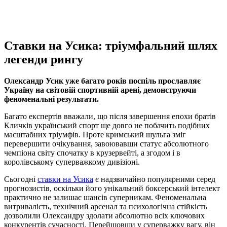
Ставки на Усика: тріумфальний шлях
легенди рингу
Олександр Усик уже багато років поспіль прославляє
Україну на світовій спортивній арені, демонструючи
феноменальні результати.
Багато експертів вважали, що після завершення епохи братів
Кличків український спорт ще довго не побачить подібних
масштабних тріумфів. Проте кримський шульга зміг
перевершити очікування, завоювавши статус абсолютного
чемпіона світу спочатку в крузервейті, а згодом і в
королівському суперважкому дивізіоні.
Сьогодні
ставки на Усика
є надзвичайно популярними серед
прогнозистів, оскільки його унікальний боксерський інтелект
практично не залишає шансів суперникам. Феноменальна
витривалість, технічний арсенал та психологічна стійкість
дозволили Олександру здолати абсолютно всіх ключових
конкурентів сучасності. Перейшовши у суперважку вагу, він