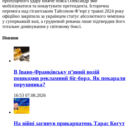
пропущеного удару нижче пояса Олександр зміг
мобілізуватися та нокаутувати претендента. Історична
перемога над гігантським Тайсоном Ф’юрі у травні 2024 року
офіційно закріпила за українцем статус абсолютного чемпіона
у суперважкій вазі, а грудневий реванш лише підтвердив його
тотальне домінування у світовому боксі.
Новини
В Івано-Франківську п’яний водій
пошкодив рекламний біг-борд. Як покарали
порушника?
16:53 07.08.2026
На війні загинув прикарпатець Тарас Когут