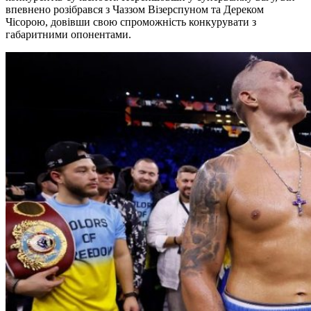
впевнено розібрався з Чаззом Візерспуном та Дереком
Чісорою, довівши свою спроможність конкурувати з
габаритними опонентами.