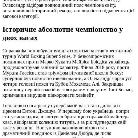
Олександр відібрав повноцінний пояс чемпіона світу,
встановивши історичний рекорд за швидкістю підкорення цієї
вагової категорії.
Історичне абсолютне чемпіонство у
двох вагах
Справжнім випробуванням для спортсмена став престижний
турнір World Boxing Super Series. У безкомпромісних
поєдинках проти Марко Хука та Майріса Брієдіса українець
продемонстрував залізний характер. Фінал 2018 року проти
Мурата Гассієва став тріумфом вітчизняної школи боксу:
суперник був повністю нівельований, а Олександр зібрав усі
чотири головні пояси та Кубок Мохамеда Алі. Закривши
питання у першій важкій вазі яскравим нокаутом Тоні Белью,
кримчанин вирушив підкорювати хевівейт.
Головною сенсацією у суперважкій вазі стала дилогія із
зірковим Ентоні Джошуа. У першому бою українець, попри
статус андердога, влаштував британцю справжній майстер-
клас, відібравши колекцію титулів, а за рік підтвердив свій
клас у реванші. Наступною важливою віхою став
драматичний поєдинок із Даніелем Дюбуа, де після