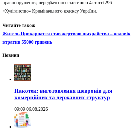
правопорушення, передбаченого частиною 4 статті 296
«Хуліганство» Кримінального кодексу України.
Читайте також –
Житель Прикарпаття став жертвою шахрайства – чоловік
втратив 55000 гривень
Новини
Пакотек: виготовлення шевронів для
комерційних та державних структур
09:09 06.08.2026