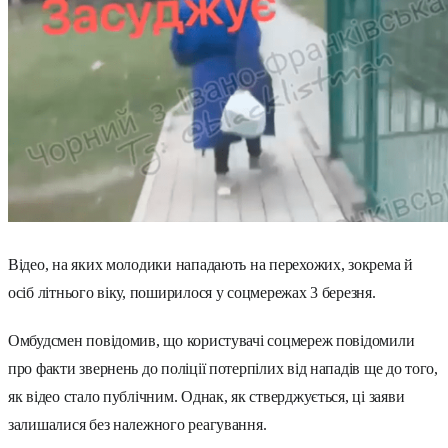
Відео, на яких молодики нападають на перехожих, зокрема й
осіб літнього віку, поширилося у соцмережах 3 березня.
Омбудсмен повідомив, що користувачі соцмереж повідомили
про факти звернень до поліції потерпілих від нападів ще до того,
як відео стало публічним. Однак, як стверджується, ці заяви
залишалися без належного реагування.