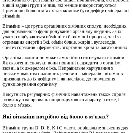
в якій задіяні групи м’язів, які менше використовуються.
Причиною болю в м’язах також може бути дефіцит мінералів і
вітамінів.
Вітаміни – це група органічних хімічних сполук, необхідних
для нормального функціонування організму людини. За їх
участю відбуваються обмінні та біохімічні процеси, такі як
отримання енергії з їжі, обмін білків, жирів і вуглеводів,
синтез гормонів і ферментів, згортання крові та багато інших.
Організм людини не може самостійно синтезувати вітаміни.
Як екзогенні сполуки вони повинні надходити в організм
ззовні, а їх джерелом є їжа. Неправильне харчування з
низьким вмістом поживних речовин – мінералів і вітамінів
призводить до їх дефіциту і, як наслідок, до порушення
функціонування організму.
Відсутність регулярних фізичних навантажень також сприяє
розвитку захворювань опорно-рухового апарату, а отже, і
болю в м’язах.
Які вітаміни потрібно від болю в м’язах?
Вітаміни групи B, D, E, K і C мають вирішальне значення для