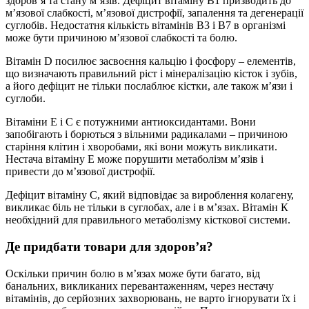
здоров’я та стану м’язів. Дефіцит вітаміну B1 призводить до
м’язової слабкості, м’язової дистрофії, запалення та дегенерації
суглобів. Недостатня кількість вітамінів B3 і B7 в організмі
може бути причиною м’язової слабкості та болю.
Вітамін D посилює засвоєння кальцію і фосфору – елементів,
що визначають правильний ріст і мінералізацію кісток і зубів,
а його дефіцит не тільки послаблює кістки, але також м’язи і
суглоби.
Вітаміни Е і С є потужними антиоксидантами. Вони
запобігають і борються з вільними радикалами – причиною
старіння клітин і хворобами, які вони можуть викликати.
Нестача вітаміну Е може порушити метаболізм м’язів і
привести до м’язової дистрофії.
Дефіцит вітаміну С, який відповідає за вироблення колагену,
викликає біль не тільки в суглобах, але і в м’язах. Вітамін К
необхідний для правильного метаболізму кісткової системи.
Де придбати товари для здоров’я?
Оскільки причин болю в м’язах може бути багато, від
банальних, викликаних перевантаженням, через нестачу
вітамінів, до серйозних захворювань, не варто ігнорувати їх і