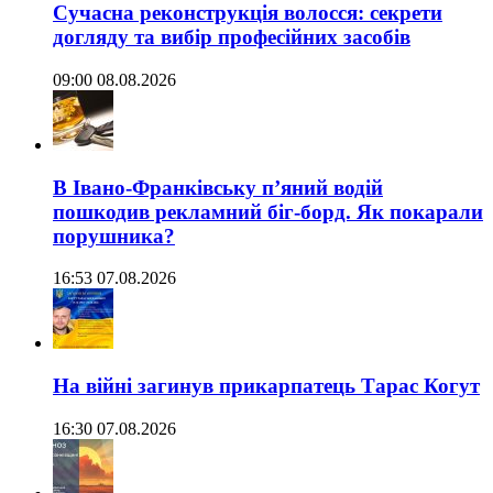
Сучасна реконструкція волосся: секрети
догляду та вибір професійних засобів
09:00 08.08.2026
В Івано-Франківську п’яний водій
пошкодив рекламний біг-борд. Як покарали
порушника?
16:53 07.08.2026
На війні загинув прикарпатець Тарас Когут
16:30 07.08.2026