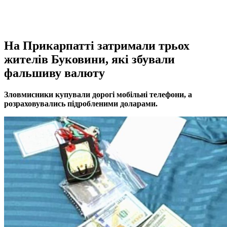
На Прикарпатті затримали трьох
жителів Буковини, які збували
фальшиву валюту
Зловмисники купували дорогі мобільні телефони, а
розраховувались підроб
леними доларами
.