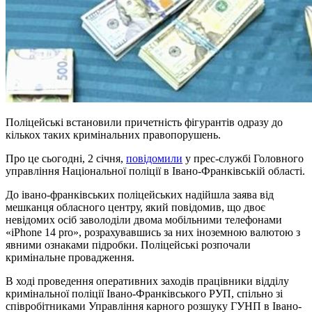
Поліцейські встановили причетність фігурантів одразу до
кількох таких кримінальних правопорушень.
Про це сьогодні, 2 січня,
повідомили
у прес-службі Головного
управління Національної поліції в Івано-Франківській області.
До івано-франківських поліцейських надійшла заява від
мешканця обласного центру, який повідомив, що двоє
невідомих осіб заволоділи двома мобільними телефонами
«iPhone 14 pro», розрахувавшись за них іноземною валютою з
явними ознаками підробки. Поліцейські розпочали
кримінальне провадження.
В ході проведення оперативних заходів працівники відділу
кримінальної поліції Івано-Франківського РУП, спільно зі
співробітниками Управління карного розшуку ГУНП в Івано-