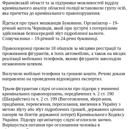
Франківській області та за підтримки можливостей відділу
кримінального аналізу обласної поліції встановили групу осіб,
яка причетна до кримінального правопорушення.
Йдеться про трьох мешканців Буковини. Організатор – 19-
річний житель Чернівців, який при зустрічі з потерпілими
здійснював безпосередній збут підробленої валюти.
Співучасники – 19-річний та 24-річні буковинці.
Правоохоронці провели 18 обшуків за місцями реєстрації та
проживання фігурантів, в їхніх автомобілях, а також на місцях
реалізації мобільних телефонів, якими фігуранти заволоділи
незаконним шляхом.
Вилучили мобільні телефони та грошові кошти. Речові докази
направлено на проведення відповідних експертиз.
Трьом фігурантам слідчі оголосили про підозри у вчиненні
кримінальних правопорушень, передбачених ч. 2 ст. 190
(Шахрайство) та ч. 2 ст. 199 (Виготовлення, зберігання,
придбання, перевезення, пересилання, ввезення в Україну з
метою збуту або збут підроблених грошей, державних цінних
паперів чи білетів державної лотереї) Кримінального Кодексу
України. Підозру організатору слідчі оголосили заочно.
Вирішується питання про оголошення чоловіка в