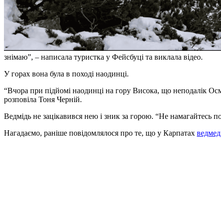
знімаю”, – написала туристка у Фейсбуці та виклала відео.
У горах вона була в поході наодинці.
“Вчора при підйомі наодинці на гору Висока, що неподалік Осмол
розповіла Тоня Черній.
Ведмідь не зацікавився нею і зник за горою. “Не намагайтесь по
Нагадаємо, раніше повідомлялося про те, що у Карпатах
ведмед