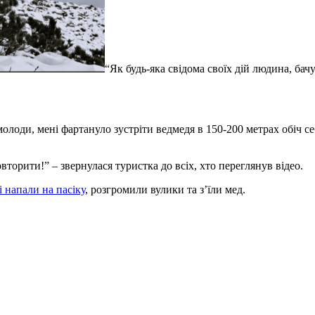
“Як будь-яка свідома своїх дій людина, бач
оди, мені фартануло зустріти ведмедя в 150-200 метрах обіч себе.
вторити!” – звернулася туристка до всіх, хто переглянув відео.
і напали на пасіку
, розгромили вулики та з’їли мед.