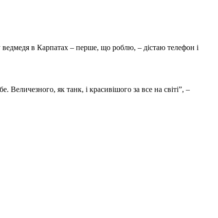
у ведмедя в Карпатах – перше, що роблю, – дістаю телефон і
 Величезного, як танк, і красивішого за все на світі”, –