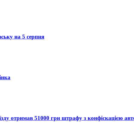
вську на 5 серпня
інка
їзду отримав 51000 грн штрафу з конфіскацією авт