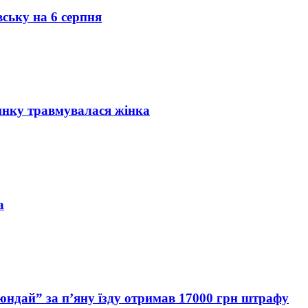
вську на 6 серпня
инку травмувалася жінка
а
Хюндай” за п’яну їзду отримав 17000 грн штрафу