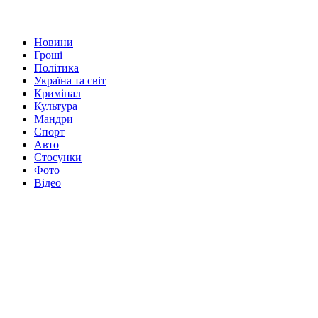
Новини
Гроші
Політика
Україна та світ
Кримінал
Культура
Мандри
Спорт
Авто
Стосунки
Фото
Відео