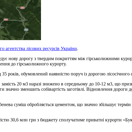
о агентства лісових ресурсів України
.
дує нову дорогу з твердим покриттям між гірськолижними курорта
шення до гірськолижного курорту.
 35 років, обумовлений наявністю поруч із дорогою лісосічного 
замість 20 м3 наразі знижено в середньому до 10-12 м3, що призв
и значно зменшить собівартість заготівлі. Відновлення дороги д
бенева суміш обробляється цементом, що значно збільшує термін 
істю 30,6 млн грн з бюджету сполучатиме приватні курорти «Бук