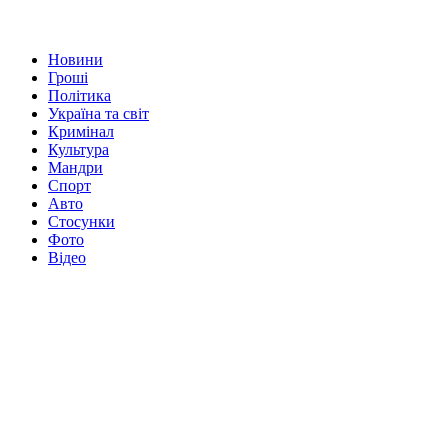
Новини
Гроші
Політика
Україна та світ
Кримінал
Культура
Мандри
Спорт
Авто
Стосунки
Фото
Відео