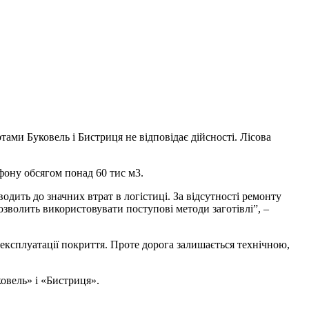
ми Буковель і Бистриця не відповідає дійсності. Лісова
фону обсягом понад 60 тис м3.
одить до значних втрат в логістиці. За відсутності ремонту
озволить використовувати поступові методи заготівлі”, –
експлуатації покриття. Проте дорога залишається технічною,
овель» і «Бистриця».