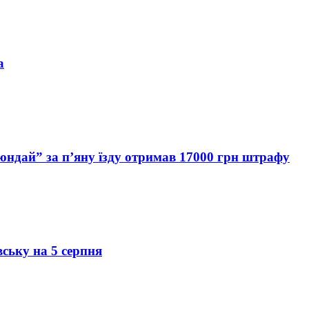
а
Хюндай” за п’яну їзду отримав 17000 грн штрафу
вську на 5 серпня