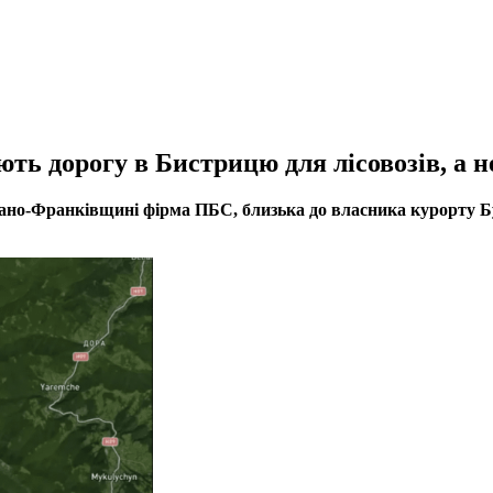
ть дорогу в Бистрицю для лісовозів, а 
вано-Франківщині фірма ПБС, близька до власника курорту Б