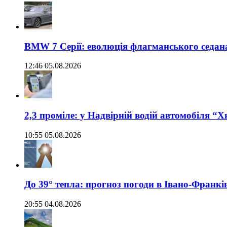
BMW 7 Серії: еволюція флагманського седан
12:46 05.08.2026
2,3 проміле: у Надвірній водій автомобіля “
10:55 05.08.2026
До 39° тепла: прогноз погоди в Івано-Франкі
20:55 04.08.2026