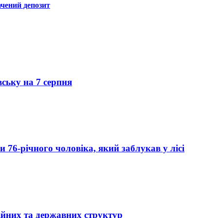
ачений депозит
вську на 7 серпня
76-річного чоловіка, який заблукав у лісі
ійних та державних структур