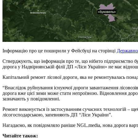
Інформацію про це поширили у Фейсбуці на сторінці
Державног
Стверджують, що інформація про те, що нібито підприємство бу
дорога у Надвірнянській філії ДП «Ліси України» не має відно
Капітальний ремонт лісової дороги, яка не ремонтувалась понад
“Внаслідок руйнування існуючої дороги завантаження лісовозів 
дорога вже цієї зими може стати непроїзною. Відновлення дорог
зазначають у повідомленні.
Ремонт виконується із застосуванням сучасних технологій – ще
лісогосподарською, запевняють ДП “Ліси України”.
Нагадаємо, як повідомляло раніше NGL.media, нова дорога варт
Читайте також: