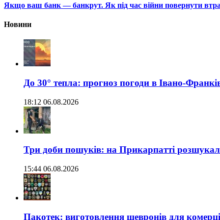
Якщо ваш банк — банкрут. Як під час війни повернути втр
Новини
До 30° тепла: прогноз погоди в Івано-Франкі
18:12 06.08.2026
Три доби пошуків: на Прикарпатті розшукали 
15:44 06.08.2026
Пакотек: виготовлення шевронів для комерц