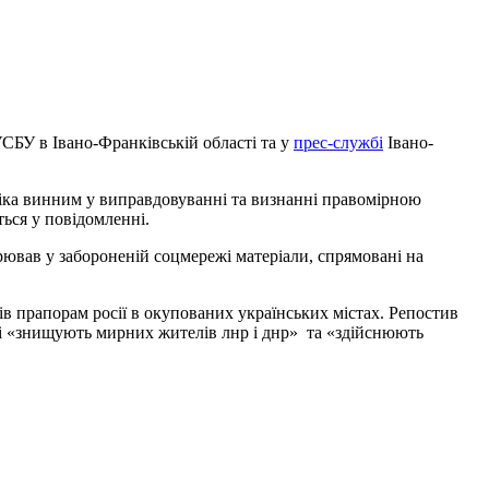
УСБУ в Івано-Франківській області та у
прес-службі
Івано-
віка винним у виправдовуванні та визнанні правомірною
ться у повідомленні.
рював у забороненій соцмережі матеріали, спрямовані на
ів прапорам росії в окупованих українських містах. Репостив
кі «знищують мирних жителів лнр і днр» та «здійснюють