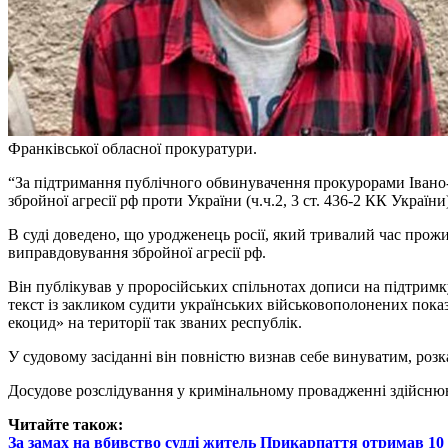
Франківської обласної прокуратури.
“За підтримання публічного обвинувачення прокурорами Івано-
збройної агресії рф проти України (ч.ч.2, 3 ст. 436-2 КК Україн
В суді доведено, що уродженець росії, який тривалий час прож
виправдовування збройної агресії рф.
Він публікував у проросійських спільнотах дописи на підтримку
текст із закликом судити українських військовополонених пок
екоцид» на території так званих республік.
У судовому засіданні він повністю визнав себе винуватим, розк
Досудове розслідування у кримінальному провадженні здійснюю
Читайте також:
За замах на вбивство судді житель Прикарпаття отримав 10