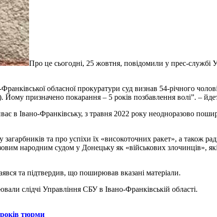
Про це сьогодні, 25 жовтня, повідомили у прес-службі 
Франківської обласної прокуратури суд визнав 54-річного чоло
и). Йому призначено покарання – 5 років позбавлення волі”. – йде
иває в Івано-Франківську, з травня 2022 року неодноразово поши
 загарбників та про успіхи їх «високоточних ракет», а також рад
азовим народним судом у Донецьку як «військових злочинців», я
аявся та підтвердив, що поширював вказані матеріали.
вали слідчі Управління СБУ в Івано-Франківській області.
 років тюрми