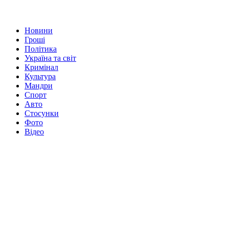
Новини
Гроші
Політика
Україна та світ
Кримінал
Культура
Мандри
Спорт
Авто
Стосунки
Фото
Відео