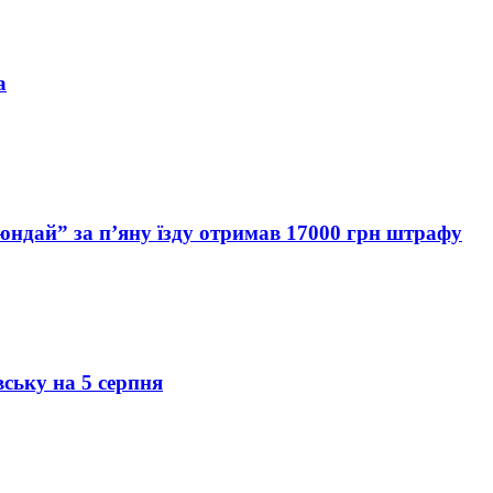
а
Хюндай” за п’яну їзду отримав 17000 грн штрафу
вську на 5 серпня