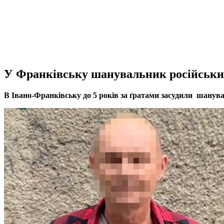
У Франківську шанувальник російських
В Івано-Франківську до 5 років за ґратами засудили шанув