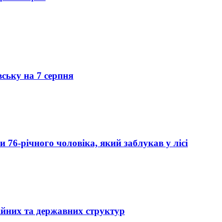
вську на 7 серпня
76-річного чоловіка, який заблукав у лісі
ійних та державних структур