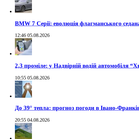
BMW 7 Серії: еволюція флагманського седан
12:46 05.08.2026
2,3 проміле: у Надвірній водій автомобіля “
10:55 05.08.2026
До 39° тепла: прогноз погоди в Івано-Франкі
20:55 04.08.2026