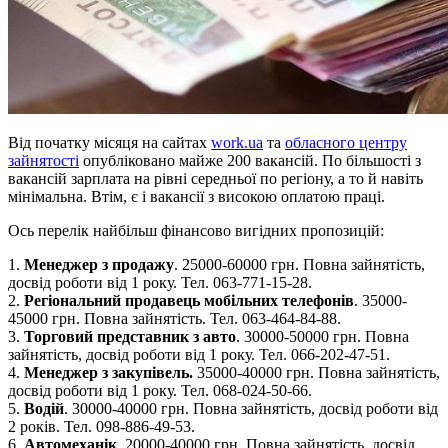
Від початку місяця на сайтах
work.ua
та
обласного центру
зайнятості
опубліковано майже 200 вакансій. По більшості з
вакансій зарплата на рівні середньої по регіону, а то й навіть
мінімальна. Втім, є і вакансії з високою оплатою праці.
Ось перелік найбільш фінансово вигідних пропозицій:
1.
Менеджер з продажу
. 25000-60000 грн. Повна зайнятість,
досвід роботи від 1 року. Тел. 063-771-15-28.
2.
Регіональний продавець мобільних телефонів
. 35000-
45000 грн. Повна зайнятість. Тел. 063-464-84-88.
3.
Торговий представник з авто
. 30000-50000 грн. Повна
зайнятість, досвід роботи від 1 року. Тел. 066-202-47-51.
4.
Менеджер з закупівель.
35000-40000 грн. Повна зайнятість,
досвід роботи від 1 року. Тел. 068-024-50-66.
5.
Водій
. 30000-40000 грн. Повна зайнятість, досвід роботи від
2 років. Тел. 098-886-49-53.
6.
Автомеханік
. 20000-40000 грн. Повна зайнятість, досвід