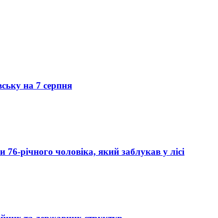
вську на 7 серпня
76-річного чоловіка, який заблукав у лісі