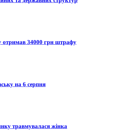
ійних та державних структур
ду отримав 34000 грн штрафу
вську на 6 серпня
инку травмувалася жінка