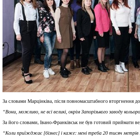
За словами Марцінківа, після повномасштабного вторгнення до
“Вони, можливо, не всі великі, окрім Запорізького заводу кольор
За його словами, Івано-Франківськ не був готовий приймати ве
“Коли приїжджає [бізнес] і каже: мені треба 20 тисяч метрів к