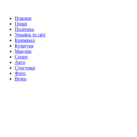
Новини
Гроші
Політика
Україна та світ
Кримінал
Культура
Мандри
Спорт
Авто
Стосунки
Фото
Відео