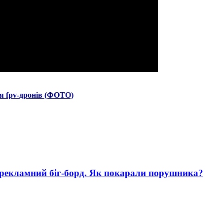
я fpv-дронів (ФОТО)
 рекламний біг-борд. Як покарали порушника?