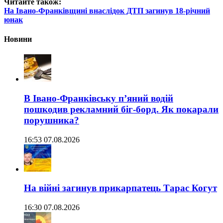
Читайте також:
На Івано-Франківщині внаслідок ДТП загинув 18-річний
юнак
Новини
В Івано-Франківську п’яний водій
пошкодив рекламний біг-борд. Як покарали
порушника?
16:53 07.08.2026
На війні загинув прикарпатець Тарас Когут
16:30 07.08.2026