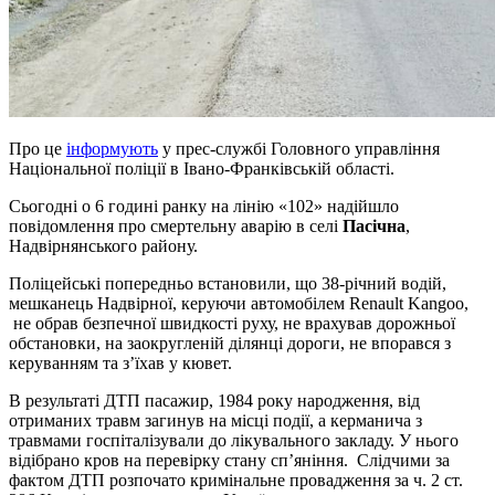
Про це
інформують
у прес-службі Головного управління
Національної поліції в Івано-Франківській області.
Сьогодні о 6 годині ранку на лінію «102» надійшло
повідомлення про смертельну аварію в селі
Пасічна
,
Надвірнянського району.
Поліцейські попередньо встановили, що 38-річний водій,
мешканець Надвірної, керуючи автомобілем Renault Kangoo,
не обрав безпечної швидкості руху, не врахував дорожньої
обстановки, на заокругленій ділянці дороги, не впорався з
керуванням та з’їхав у кювет.
В результаті ДТП пасажир, 1984 року народження, від
отриманих травм загинув на місці події, а керманича з
травмами госпіталізували до лікувального закладу. У нього
відібрано кров на перевірку стану сп’яніння. Слідчими за
фактом ДТП розпочато кримінальне провадження за ч. 2 ст.