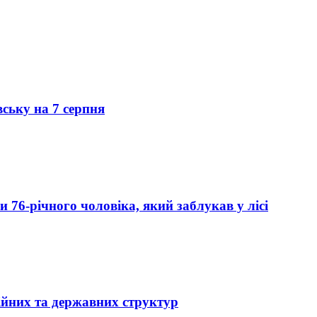
вську на 7 серпня
76-річного чоловіка, який заблукав у лісі
ійних та державних структур