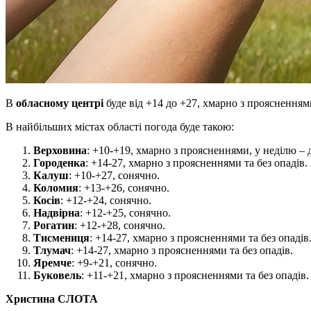
В
обласному центрі
буде від +14 до +27, хмарно з проясненнями
В найбільших містах області погода буде такою:
Верховина
: +10-+19, хмарно з проясненнями, у неділю – 
Городенка
: +14-27, хмарно з проясненнями та без опадів.
Калуш
: +10-+27, сонячно.
Коломия
: +13-+26, сонячно.
Косів
: +12-+24, сонячно.
Надвірна
: +12-+25, сонячно.
Рогатин
: +12-+28, сонячно.
Тисмениця
: +14-27, хмарно з проясненнями та без опадів
Тлумач
: +14-27, хмарно з проясненнями та без опадів.
Яремче
: +9-+21, сонячно.
Буковель
: +11-+21, хмарно з проясненнями та без опадів.
Христина СЛОТА