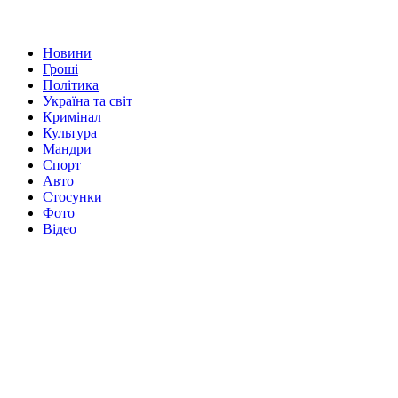
Новини
Гроші
Політика
Україна та світ
Кримінал
Культура
Мандри
Спорт
Авто
Стосунки
Фото
Відео