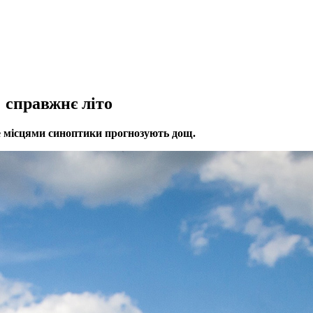
 справжнє літо
е місцями синоптики прогнозують дощ.