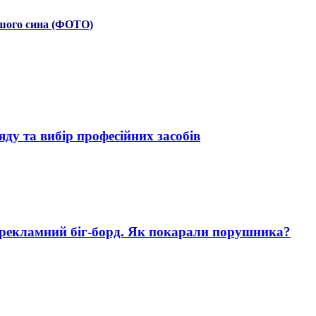
шого сина (ФОТО)
яду та вибір професійних засобів
 рекламний біг-борд. Як покарали порушника?