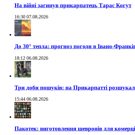
На війні загинув прикарпатець Тарас Когут
16:30 07.08.2026
До 30° тепла: прогноз погоди в Івано-Франкі
18:12 06.08.2026
Три доби пошуків: на Прикарпатті розшукали 
15:44 06.08.2026
Пакотек: виготовлення шевронів для комерц