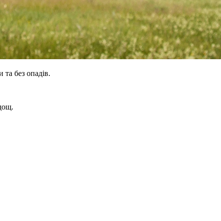
 та без опадів.
дощ.
.