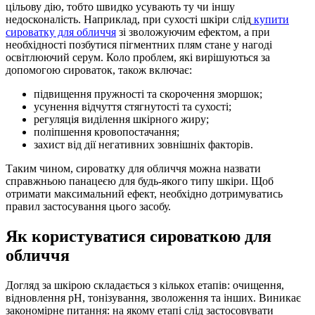
цільову дію, тобто швидко усувають ту чи іншу
недосконалість. Наприклад, при сухості шкіри слід
купити
сироватку для обличчя
зі зволожуючим ефектом, а при
необхідності позбутися пігментних плям стане у нагоді
освітлюючий серум. Коло проблем, які вирішуються за
допомогою сироваток, також включає:
підвищення пружності та скорочення зморшок;
усунення відчуття стягнутості та сухості;
регуляція виділення шкірного жиру;
поліпшення кровопостачання;
захист від дії негативних зовнішніх факторів.
Таким чином, сироватку для обличчя можна назвати
справжньою панацеєю для будь-якого типу шкіри. Щоб
отримати максимальний ефект, необхідно дотримуватись
правил застосування цього засобу.
Як користуватися сироваткою для
обличчя
Догляд за шкірою складається з кількох етапів: очищення,
відновлення pH, тонізування, зволоження та інших. Виникає
закономірне питання: на якому етапі слід застосовувати