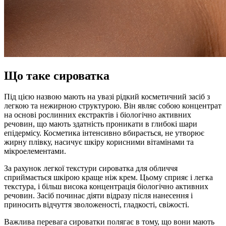
Що таке сироватка
Під цією назвою мають на увазі рідкий косметичний засіб з
легкою та нежирною структурою. Він являє собою концентрат
на основі рослинних екстрактів і біологічно активних
речовин, що мають здатність проникати в глибокі шари
епідермісу. Косметика інтенсивно вбирається, не утворює
жирну плівку, насичує шкіру корисними вітамінами та
мікроелементами.
За рахунок легкої текстури сироватка для обличчя
сприймається шкірою краще ніж крем. Цьому сприяє і легка
текстура, і більш висока концентрація біологічно активних
речовин. Засіб починає діяти відразу після нанесення і
приносить відчуття зволоженості, гладкості, свіжості.
Важлива перевага сироватки полягає в тому, що вони мають