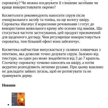
сироватку? Чи можна поєднувати її з іншими засобами чи
краще використовувати окремо?
Косметологи рекомендують наносити серум після
очищувального засобу та тоніка, на ще вологу шкіру.
Сироватка збагачує її корисними речовинами і готує до
використання живильного крему або основи під макіяж. Що
стосується частоти застосування, цей продукт призначений
для щоденного догляду. Чим регулярніше використовується
сироватка, тим більший ефект вона забезпечує.
Косметика найчастіше випускається у скляних пляшечках з
піпеткою, яка дозволяє точно дозувати серум. Залежно від
текстури, на один раз може знадобитися від 3 до 7 крапель.
Спочатку сироватку точково наносять на шкіру, а потім
акуратно розподіляють легкими рухами. При цьому важливо
не докладати зайвих зусиль, щоб не розтягувати та не
травмувати дерму.
Новини