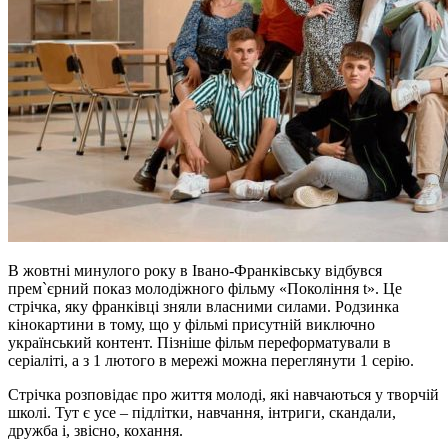
В жовтні минулого року в Івано-Франківську відбувся
прем`єрний показ молодіжного фільму «Покоління t». Це
стрічка, яку франківці зняли власними силами. Родзинка
кінокартини в тому, що у фільмі присутній виключно
український контент. Пізніше фільм переформатували в
серіаліті, а з 1 лютого в мережі можна переглянути 1 серію.
Стрічка розповідає про життя молоді, які навчаються у творчій
школі. Тут є усе – підлітки, навчання, інтриги, скандали,
дружба і, звісно, кохання.