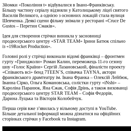
Зйомки «Покоління t» відбувалися в Івано-Франківську.
Більшу частину серіалу відзняли у Католицькому ліцеї святого
Василія Великого, а однією з основних локацій стала вулиця
Шевченка. Деякі сцени фільму знімали у ресторані «Cruce De
Gustos – Перетин Смаків».
Ідея для створення стрічки виникла у засновниці
продюсерського центру «STAR TEAM» Ірини Батюк спільно
із «19Rocket Production».
Головні ролі у стрічці виконали відомі франківці – фронтмен
гурту «Гринджоли» Роман Калин, переможець 11-го сезону
шоу «Голос Країни» Сергій Лазановський, фіналісти проекту
«Співають всі» бенд 7TEEN`S, співачка TAYNA, актори
франківського драмтеатру ім. Івана Франка – Олексій Лейбюк,
Іванна Сірко, Ольга Комановська, солістки гурту «iNshi» –
Кароліна Паранюк, Яна Єжак, Софія Дрінь, а також вихованці
продюсерського центру STAR TEAM – Софія Федорів,
Дарина Луцька та Вікторія Колобейчук.
Перша серія вже з’явилась у вільному доступі в YouTube.
Більше детальної інформації можна дізнатися на офіційних
сторінках стрічки у Facebook та Instagram.