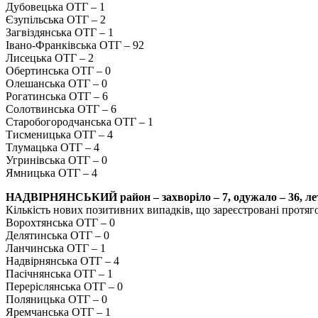
Дубовецька ОТГ – 1
Єзупільська ОТГ – 2
Загвіздянська ОТГ – 1
Івано-Франківська ОТГ – 92
Лисецька ОТГ – 2
Обертинська ОТГ – 0
Олешанська ОТГ – 0
Рогатинська ОТГ – 6
Солотвинська ОТГ – 6
Старобогородчанська ОТГ – 1
Тисменицька ОТГ – 4
Тлумацька ОТГ – 4
Угринівська ОТГ – 0
Ямницька ОТГ – 4
НАДВІРНЯНСЬКИЙ район – захворіло – 7, одужало – 36, лет
Кількість нових позитивних випадків, що зареєстровані протяг
Ворохтянська ОТГ – 0
Делятинська ОТГ – 0
Ланчинська ОТГ – 1
Надвірнянська ОТГ – 4
Пасічнянська ОТГ – 1
Переріслянська ОТГ – 0
Поляницька ОТГ – 0
Яремчанська ОТГ – 1