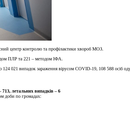
сний центр контролю та профілактики хвороб МОЗ.
одом ПЛР та 221 – методом ІФА.
но 124 021 випадок зараження вірусом COVID-19, 108 588 осіб од
13, летальних випадків – 6
ом доби по громадах: