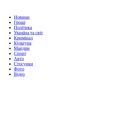
Новини
Гроші
Політика
Україна та світ
Кримінал
Культура
Мандри
Спорт
Авто
Стосунки
Фото
Відео