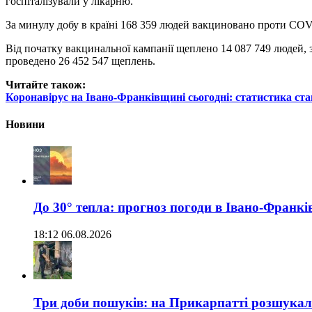
госпіталізували у лікарню.
За минулу добу в країні 168 359 людей вакциновано проти COV
Від початку вакцинальної кампанії щеплено 14 087 749 людей, з
проведено 26 452 547 щеплень.
Читайте також:
Коронавірус на Івано-Франківщині сьогодні: статистика ста
Новини
До 30° тепла: прогноз погоди в Івано-Франкі
18:12 06.08.2026
Три доби пошуків: на Прикарпатті розшукали 