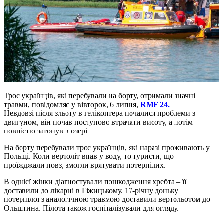
Троє українців, які перебували на борту, отримали значні
травми, повідомляє у вівторок, 6 липня,
RMF 24
.
Невдовзі після зльоту в гелікоптера почалися проблеми з
двигуном, він почав поступово втрачати висоту, а потім
повністю затонув в озері.
На борту перебували троє українців, які наразі проживають у
Польщі. Коли вертоліт впав у воду, то туристи, що
проїжджали повз, змогли врятувати потерпілих.
В однієї жінки діагностували пошкодження хребта – її
доставили до лікарні в Гіжицькому. 17-річну доньку
потерпілої з аналогічною травмою доставили вертольотом до
Ольштина. Пілота також госпіталізували для огляду.