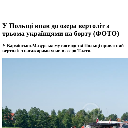
У Польщі впав до озера вертоліт з
трьома українцями на борту (ФОТО)
У Вармінсько-Мазурському воєводстві Польщі приватний
вертоліт з пасажирами упав в озеро Талти.